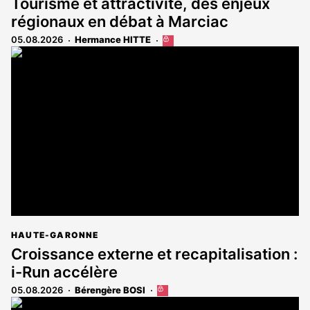
Tourisme et attractivité, des enjeux
régionaux en débat à Marciac
05.08.2026
Hermance HITTE
Cet
article
est
réservé
aux
abonnés
HAUTE-GARONNE
Croissance externe et recapitalisation :
i-Run accélère
05.08.2026
Bérengère BOSI
Cet
article