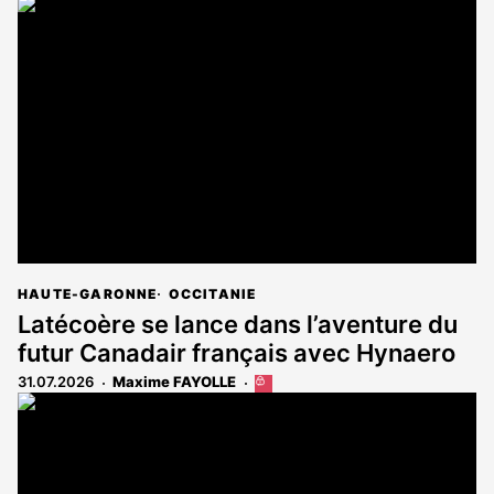
HAUTE-GARONNE
OCCITANIE
Latécoère se lance dans l’aventure du
futur Canadair français avec Hynaero
31.07.2026
Maxime FAYOLLE
Cet
article
est
réservé
aux
abonnés