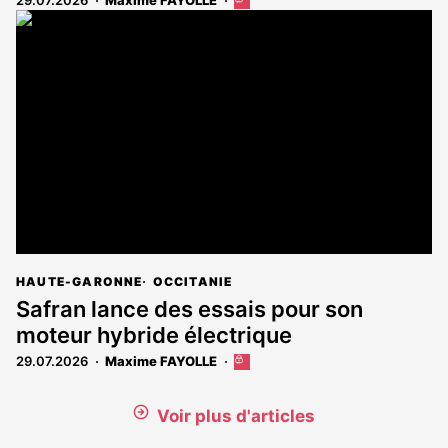
Cet
article
est
réservé
aux
abonnés
HAUTE-GARONNE
OCCITANIE
Safran lance des essais pour son
moteur hybride électrique
29.07.2026
Maxime FAYOLLE
Cet
article
est
Voir plus d'articles
réservé
aux