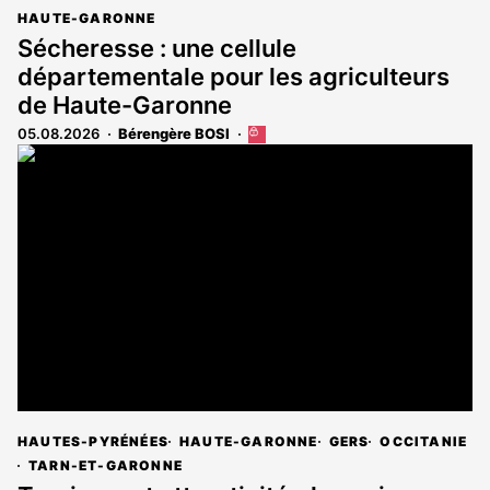
HAUTE-GARONNE
Sécheresse : une cellule
départementale pour les agriculteurs
de Haute-Garonne
05.08.2026
Bérengère BOSI
Cet
article
est
réservé
aux
abonnés
HAUTES-PYRÉNÉES
HAUTE-GARONNE
GERS
OCCITANIE
TARN-ET-GARONNE