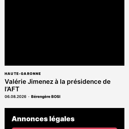
est
réservé
aux
abonnés
HAUTE-GARONNE
Valérie Jimenez à la présidence de
l’AFT
06.08.2026
Bérengère BOSI
Annonces légales