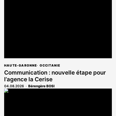
est
réservé
aux
abonnés
HAUTE-GARONNE
OCCITANIE
Communication : nouvelle étape pour
l’agence la Cerise
04.08.2026
Bérengère BOSI