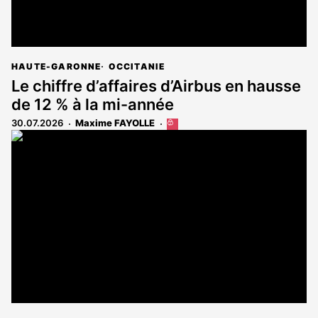
HAUTE-GARONNE
OCCITANIE
Le chiffre d’affaires d’Airbus en hausse
de 12 % à la mi-année
30.07.2026
Maxime FAYOLLE
Cet
article
est
réservé
aux
abonnés