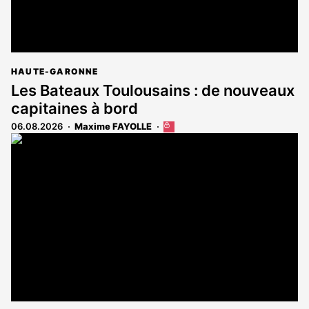
HAUTE-GARONNE
Les Bateaux Toulousains : de nouveaux
capitaines à bord
06.08.2026
Maxime FAYOLLE
Cet
article
est
réservé
aux
abonnés