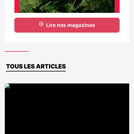
Lire nos magazines
Dernières
TOUS LES ARTICLES
actus