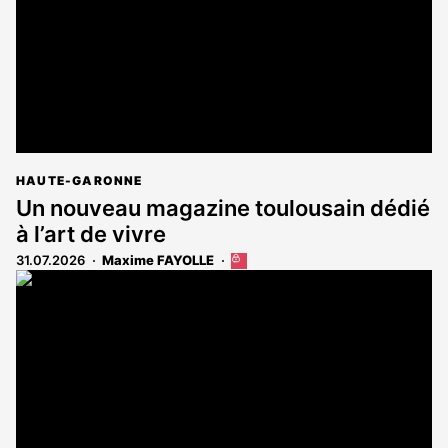
HAUTE-GARONNE
Un nouveau magazine toulousain dédié
à l’art de vivre
31.07.2026
Maxime FAYOLLE
Cet
article
est
réservé
aux
abonnés