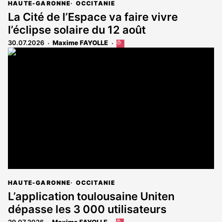
HAUTE-GARONNE
OCCITANIE
La Cité de l’Espace va faire vivre
l’éclipse solaire du 12 août
30.07.2026
Maxime FAYOLLE
Cet
article
est
réservé
aux
abonnés
HAUTE-GARONNE
OCCITANIE
L’application toulousaine Uniten
dépasse les 3 000 utilisateurs
29.07.2026
Maxime FAYOLLE