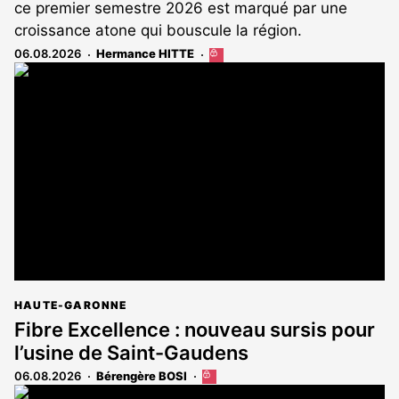
ce premier semestre 2026 est marqué par une
croissance atone qui bouscule la région.
06.08.2026
Hermance HITTE
Cet
article
est
réservé
aux
abonnés
HAUTE-GARONNE
Fibre Excellence : nouveau sursis pour
l’usine de Saint-Gaudens
06.08.2026
Bérengère BOSI
Cet
article