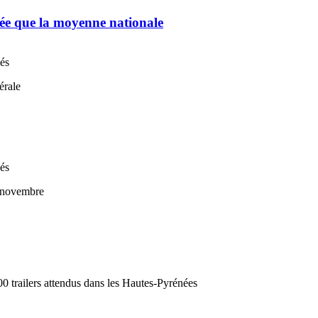
chée que la moyenne nationale
nés
nés