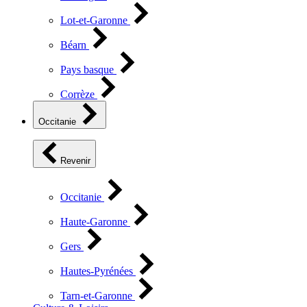
Lot-et-Garonne
Béarn
Pays basque
Corrèze
Occitanie
Revenir
Occitanie
Haute-Garonne
Gers
Hautes-Pyrénées
Tarn-et-Garonne