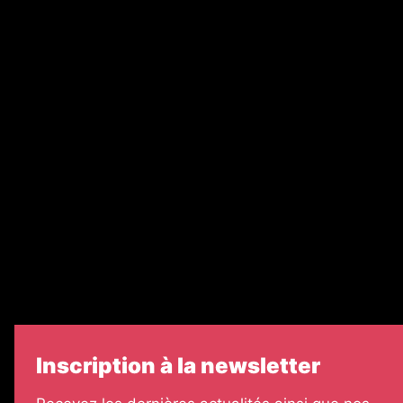
Abonnement
Nos magazines
Ventes aux enchères & opportunités
Recrutement
Nos partenaires
Legal Medias
Échos Judiciaires Girondins
7 Jours
Informateur Judiciaire
Les Annonces Landaises
Inscription à la newsletter