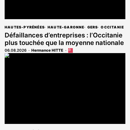
HAUTES-PYRÉNÉES
HAUTE-GARONNE
GERS
OCCITANIE
Défaillances d’entreprises : l’Occitanie
plus touchée que la moyenne nationale
06.08.2026
Hermance HITTE
Cet
article
est
réservé
aux
abonnés