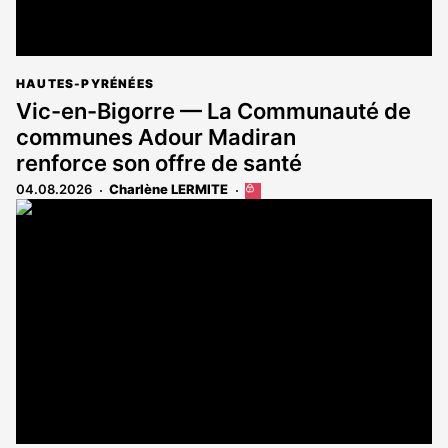
HAUTES-PYRÉNÉES
Vic-en-Bigorre — La Communauté de
communes Adour Madiran
renforce son offre de santé
04.08.2026
Charlène LERMITE
Cet
article
est
réservé
aux
abonnés