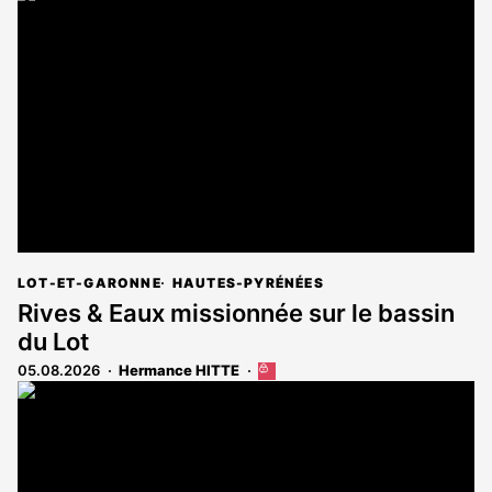
LOT-ET-GARONNE
HAUTES-PYRÉNÉES
Rives & Eaux missionnée sur le bassin
du Lot
05.08.2026
Hermance HITTE
Cet
article
est
réservé
aux
abonnés