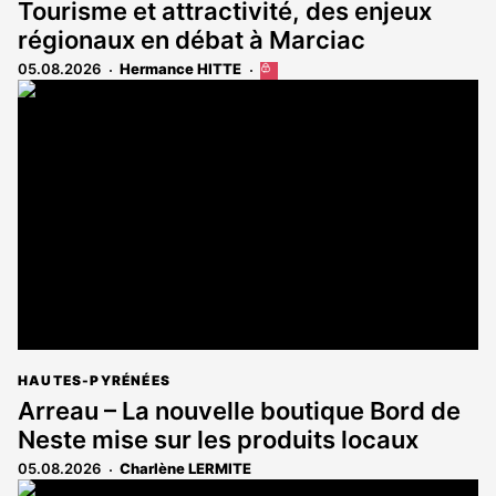
Tourisme et attractivité, des enjeux
régionaux en débat à Marciac
05.08.2026
Hermance HITTE
Cet
article
est
réservé
aux
abonnés
HAUTES-PYRÉNÉES
Arreau – La nouvelle boutique Bord de
Neste mise sur les produits locaux
05.08.2026
Charlène LERMITE