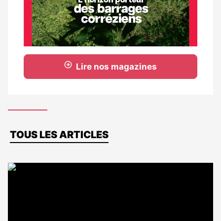
Lire nos magazines
Dernières
TOUS LES ARTICLES
actus