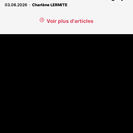
03.08.2026
Charlène LERMITE
Voir plus d'articles
Coordonnées
108 rue Fondaudège - CS71900
33081 Bordeaux Cedex
Tél. 05 56 81 17 32
A propos
Qui sommes-nous
Contact
Annonces légales