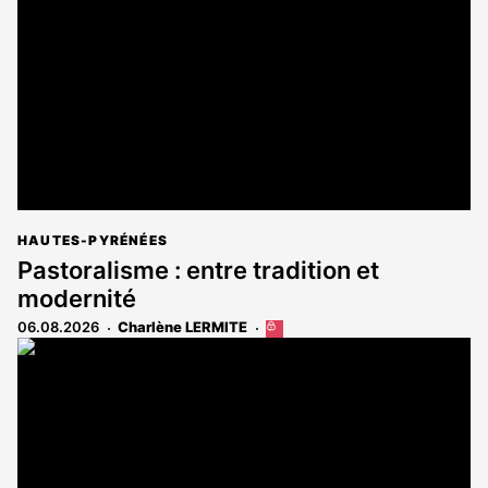
aux
abonnés
HAUTES-PYRÉNÉES
Pastoralisme : entre tradition et
modernité
06.08.2026
Charlène LERMITE
Cet
article
est
réservé
aux
abonnés