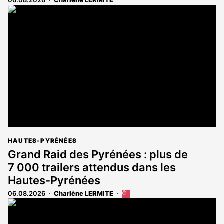
HAUTES-PYRÉNÉES
Grand Raid des Pyrénées : plus de
7 000 trailers attendus dans les
Hautes-Pyrénées
06.08.2026
Charlène LERMITE
Cet
article
est
réservé