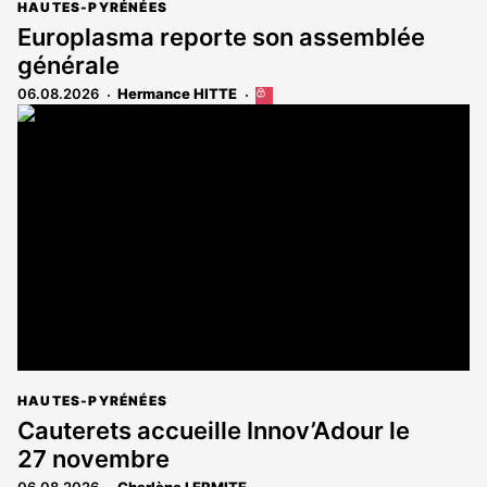
HAUTES-PYRÉNÉES
Europlasma reporte son assemblée
générale
06.08.2026
Hermance HITTE
Cet
article
est
réservé
aux
abonnés
HAUTES-PYRÉNÉES
Cauterets accueille Innov’Adour le
27 novembre
06.08.2026
Charlène LERMITE