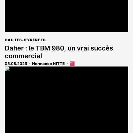
HAUTES-PYRÉNÉES
Daher : le TBM 980, un vrai succès
commercial
05.08.2026
Hermance HITTE
Cet
article
est
réservé
aux
abonnés