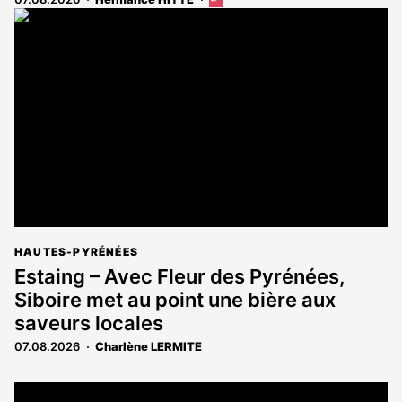
Cet
article
est
réservé
aux
abonnés
HAUTES-PYRÉNÉES
Estaing – Avec Fleur des Pyrénées,
Siboire met au point une bière aux
saveurs locales
07.08.2026
Charlène LERMITE