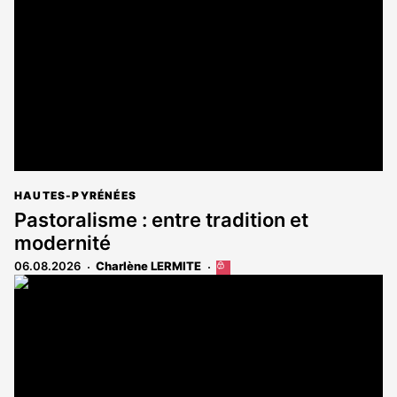
aux
abonnés
HAUTES-PYRÉNÉES
Pastoralisme : entre tradition et
modernité
06.08.2026
Charlène LERMITE
Cet
article
est
réservé
aux
abonnés