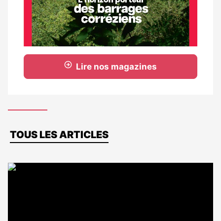
Lire nos magazines
Dernières
TOUS LES ARTICLES
actus