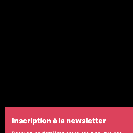
Abonnement
Nos magazines
Ventes aux enchères & opportunités
Recrutement
Nos partenaires
Legal Medias
Échos Judiciaires Girondins
7 Jours
Informateur Judiciaire
Les Annonces Landaises
Inscription à la newsletter