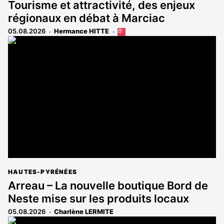
Tourisme et attractivité, des enjeux
régionaux en débat à Marciac
05.08.2026
Hermance HITTE
Cet
article
est
réservé
aux
abonnés
HAUTES-PYRÉNÉES
Arreau – La nouvelle boutique Bord de
Neste mise sur les produits locaux
05.08.2026
Charlène LERMITE