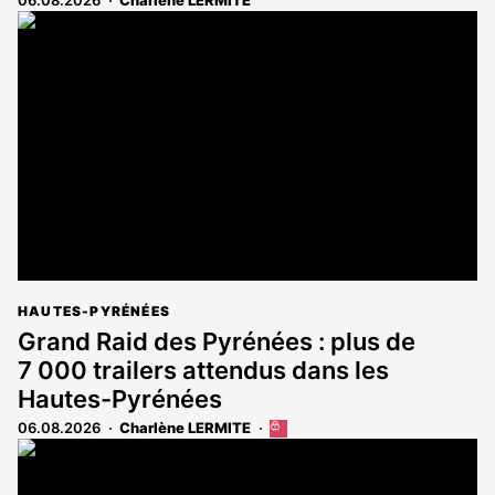
HAUTES-PYRÉNÉES
Grand Raid des Pyrénées : plus de
7 000 trailers attendus dans les
Hautes-Pyrénées
06.08.2026
Charlène LERMITE
Cet
article
est
réservé