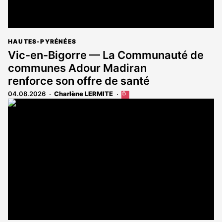
HAUTES-PYRÉNÉES
Vic-en-Bigorre — La Communauté de
communes Adour Madiran
renforce son offre de santé
04.08.2026
Charlène LERMITE
Cet
article
est
réservé
aux
abonnés