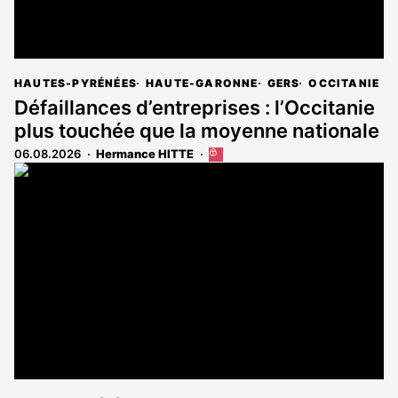
HAUTES-PYRÉNÉES
HAUTE-GARONNE
GERS
OCCITANIE
Défaillances d’entreprises : l’Occitanie
plus touchée que la moyenne nationale
06.08.2026
Hermance HITTE
Cet
article
est
réservé
aux
abonnés