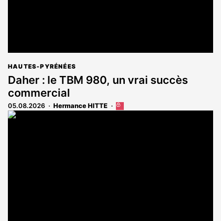
HAUTES-PYRÉNÉES
Daher : le TBM 980, un vrai succès
commercial
05.08.2026
Hermance HITTE
Cet
article
est
réservé
aux
abonnés