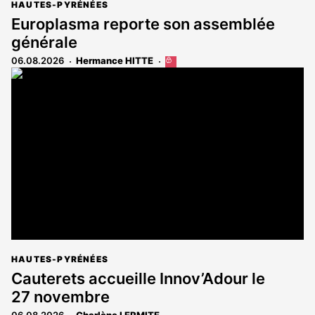
HAUTES-PYRÉNÉES
Europlasma reporte son assemblée
générale
06.08.2026
Hermance HITTE
Cet
article
est
réservé
aux
abonnés
HAUTES-PYRÉNÉES
Cauterets accueille Innov’Adour le
27 novembre
06.08.2026
Charlène LERMITE