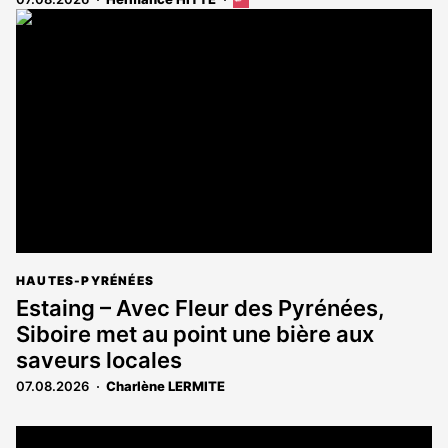
Cet
article
est
réservé
aux
abonnés
HAUTES-PYRÉNÉES
Estaing – Avec Fleur des Pyrénées,
Siboire met au point une bière aux
saveurs locales
07.08.2026
Charlène LERMITE