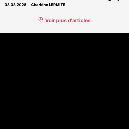
03.08.2026
Charlène LERMITE
Voir plus d'articles
Coordonnées
108 rue Fondaudège - CS71900
33081 Bordeaux Cedex
Tél. 05 56 81 17 32
A propos
Qui sommes-nous
Contact
Annonces légales