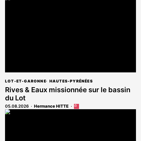
LOT-ET-GARONNE
HAUTES-PYRÉNÉES
Rives & Eaux missionnée sur le bassin
du Lot
05.08.2026
Hermance HITTE
Cet
article
est
réservé
aux
abonnés