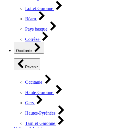
Lot-et-Garonne
Béarn
Pays basque
Corrèze
Occitanie
Revenir
Occitanie
Haute-Garonne
Gers
Hautes-Pyrénées
Tarn-et-Garonne