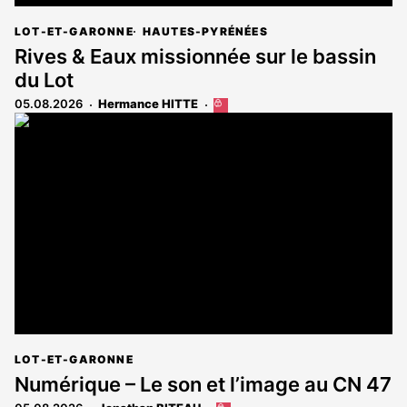
LOT-ET-GARONNE
HAUTES-PYRÉNÉES
Rives & Eaux missionnée sur le bassin
du Lot
05.08.2026
Hermance HITTE
Cet
article
est
réservé
aux
abonnés
LOT-ET-GARONNE
Numérique – Le son et l’image au CN 47