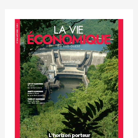
Notre
dernier
magazine