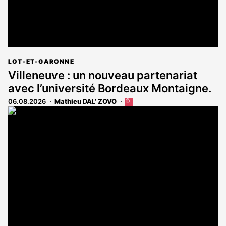
LOT-ET-GARONNE
Villeneuve : un nouveau partenariat
avec l’université Bordeaux Montaigne.
06.08.2026
Mathieu DAL’ ZOVO
Cet
article
est
réservé
aux
abonnés