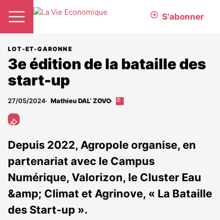
S'abonner
LOT-ET-GARONNE
3e édition de la bataille des
start-up
27/05/2024
Mathieu DAL’ ZOVO
Cet
article
est
réservé
aux
Depuis 2022, Agropole organise, en
abonnés
partenariat avec le Campus
Numérique, Valorizon, le Cluster Eau
&amp; Climat et Agrinove, « La Bataille
des Start-up ».