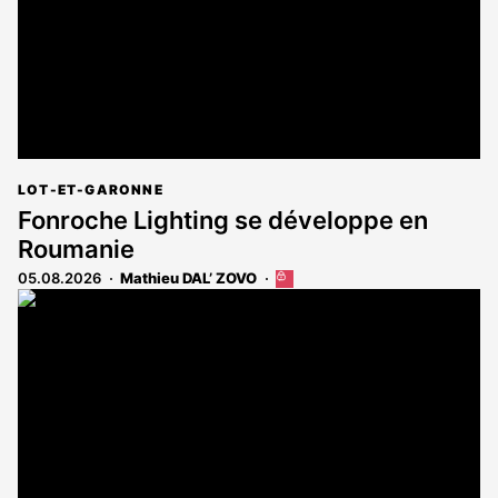
LOT-ET-GARONNE
Fonroche Lighting se développe en
Roumanie
05.08.2026
Mathieu DAL’ ZOVO
Cet
article
est
réservé
aux
abonnés