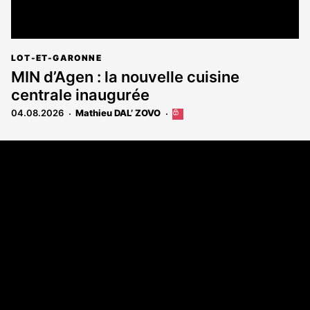
LOT-ET-GARONNE
MIN d’Agen : la nouvelle cuisine
centrale inaugurée
04.08.2026
Mathieu DAL’ ZOVO
Cet
article
est
Coordonnées
réservé
aux
108 rue Fondaudège - CS71900
abonnés
33081 Bordeaux Cedex
Tél. 05 56 81 17 32
A propos