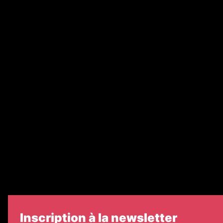
Annonces légales
Abonnement
Nos magazines
Ventes aux enchères & opportunités
Recrutement
Nos partenaires
Legal Medias
Échos Judiciaires Girondins
7 Jours
Informateur Judiciaire
Les Annonces Landaises
Inscription à la newsletter