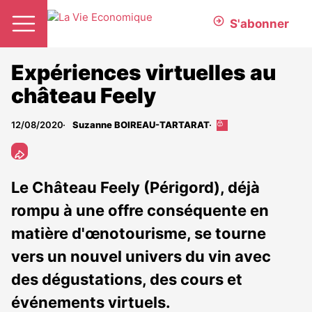
S'abonner
Expériences virtuelles au
château Feely
12/08/2020
Suzanne BOIREAU-TARTARAT
Cet
article
est
réservé
aux
Le Château Feely (Périgord), déjà
abonnés
rompu à une offre conséquente en
matière d'œnotourisme, se tourne
vers un nouvel univers du vin avec
des dégustations, des cours et
événements virtuels.