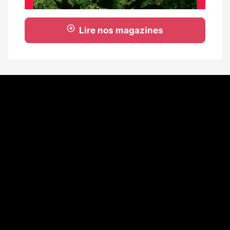
Lire nos magazines
Coordonnées
108 rue Fondaudège - CS71900
33081 Bordeaux Cedex
Tél. 05 56 81 17 32
A propos
Qui sommes-nous
Contact