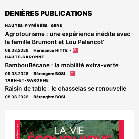
DENIÈRES PUBLICATIONS
HAUTES-PYRÉNÉES
GERS
Agrotourisme : une expérience inédite avec
la famille Brumont et Lou Palancot’
09.08.2026
Hermance HITTE
Cet
article
HAUTE-GARONNE
est
BambouBécane : la mobilité extra-verte
réservé
09.08.2026
Bérengère BOSI
Cet
aux
article
abonnés
TARN-ET-GARONNE
est
Raisin de table : le chasselas se renouvelle
réservé
08.08.2026
Bérengère BOSI
aux
abonnés
Notre
dernier