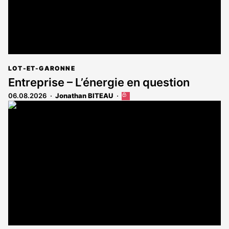
LOT-ET-GARONNE
Entreprise – L’énergie en question
06.08.2026
Jonathan BITEAU
Cet
article
est
réservé
aux
abonnés