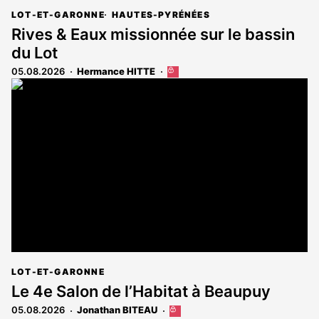
LOT-ET-GARONNE
HAUTES-PYRÉNÉES
Rives & Eaux missionnée sur le bassin
du Lot
05.08.2026
Hermance HITTE
Cet
article
est
réservé
aux
abonnés
LOT-ET-GARONNE
Le 4e Salon de l’Habitat à Beaupuy
05.08.2026
Jonathan BITEAU
Cet