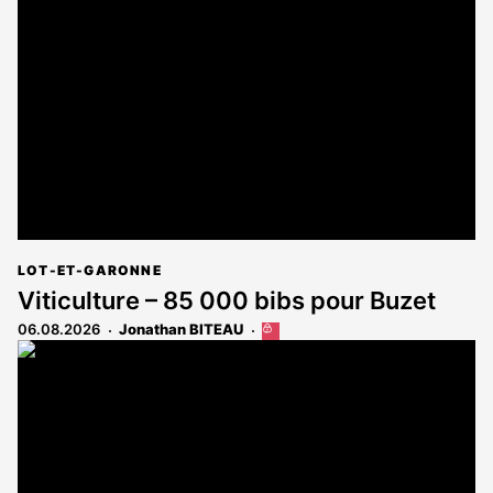
est
réservé
aux
abonnés
LOT-ET-GARONNE
Viticulture – 85 000 bibs pour Buzet
06.08.2026
Jonathan BITEAU
Cet
article
est
réservé
aux
abonnés