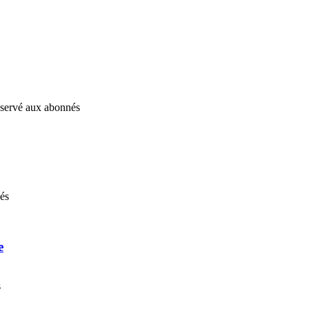
réservé aux abonnés
nés
e
s