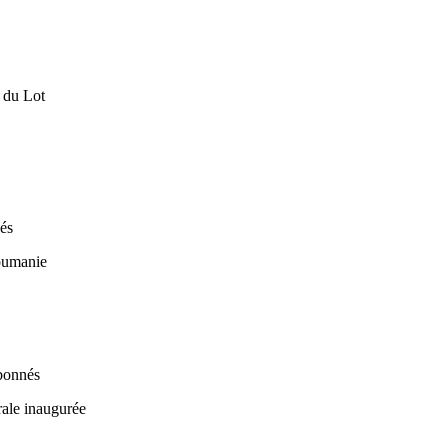
nés
abonnés