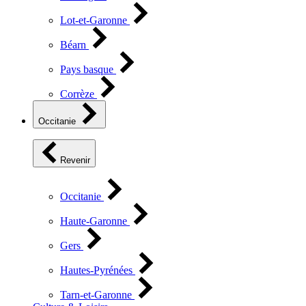
Lot-et-Garonne
Béarn
Pays basque
Corrèze
Occitanie
Revenir
Occitanie
Haute-Garonne
Gers
Hautes-Pyrénées
Tarn-et-Garonne