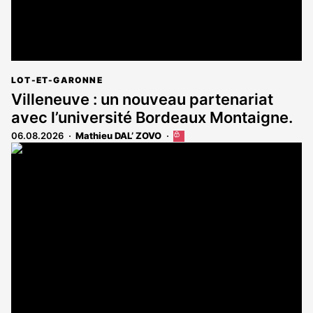
LOT-ET-GARONNE
Villeneuve : un nouveau partenariat
avec l’université Bordeaux Montaigne.
06.08.2026
Mathieu DAL’ ZOVO
Cet
article
est
réservé
aux
abonnés