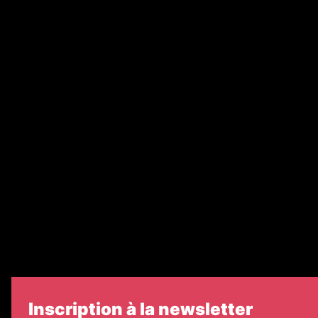
Annonces légales
Abonnement
Nos magazines
Ventes aux enchères & opportunités
Recrutement
Nos partenaires
Legal Medias
Échos Judiciaires Girondins
7 Jours
Informateur Judiciaire
Les Annonces Landaises
Inscription à la newsletter