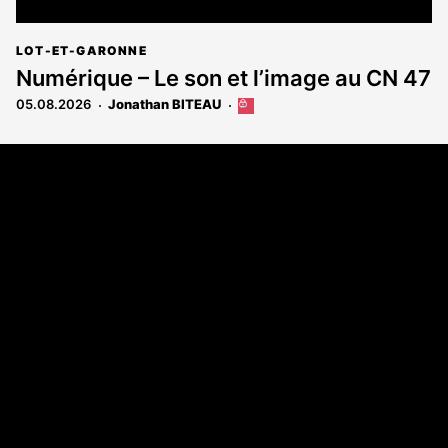
LOT-ET-GARONNE
Numérique – Le son et l’image au CN 47
05.08.2026
Jonathan BITEAU
Cet
article
est
Coordonnées
réservé
aux
108 rue Fondaudège - CS71900
abonnés
33081 Bordeaux Cedex
Tél. 05 56 81 17 32
A propos
Qui sommes-nous
Contact