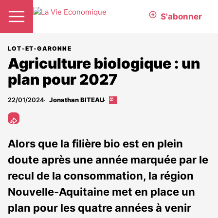
S'abonner
LOT-ET-GARONNE
Agriculture biologique : un
plan pour 2027
22/01/2024
Jonathan BITEAU
Cet
article
est
réservé
aux
Alors que la filière bio est en plein
abonnés
doute après une année marquée par le
recul de la consommation, la région
Nouvelle-Aquitaine met en place un
plan pour les quatre années à venir