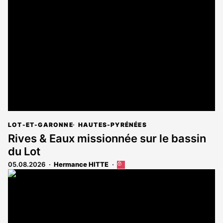
est
réservé
aux
abonnés
LOT-ET-GARONNE
HAUTES-PYRÉNÉES
Rives & Eaux missionnée sur le bassin
du Lot
05.08.2026
Hermance HITTE
Cet
article
est
réservé
aux
abonnés