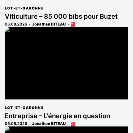
LOT-ET-GARONNE
Viticulture – 85 000 bibs pour Buzet
06.08.2026
Jonathan BITEAU
Cet
article
est
réservé
aux
abonnés
LOT-ET-GARONNE
Entreprise – L’énergie en question
06.08.2026
Jonathan BITEAU
Cet
article