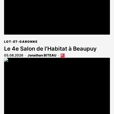
LOT-ET-GARONNE
Le 4e Salon de l’Habitat à Beaupuy
05.08.2026
Jonathan BITEAU
Cet
article
est
réservé
aux
abonnés