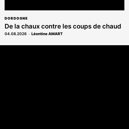
DORDOGNE
De la chaux contre les coups de chaud
04.08.2026
Léontine AMART
Coordonnées
108 rue Fondaudège - CS71900
33081 Bordeaux Cedex
Tél. 05 56 81 17 32
A propos
Qui sommes-nous
Contact