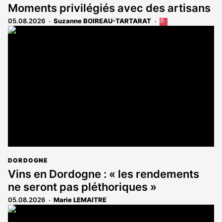
Moments privilégiés avec des artisans
05.08.2026
Suzanne BOIREAU-TARTARAT
Cet
article
est
réservé
aux
abonnés
DORDOGNE
Vins en Dordogne : « les rendements
ne seront pas pléthoriques »
05.08.2026
Marie LEMAITRE