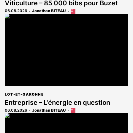
Viticulture – 85 000 bibs pour Buzet
06.08.2026
Jonathan BITEAU
Cet
article
est
réservé
aux
abonnés
LOT-ET-GARONNE
Entreprise – L’énergie en question
06.08.2026
Jonathan BITEAU
Cet
article
est
réservé