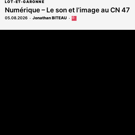
LOT-ET-GARONNE
Numérique – Le son et l’image au CN 47
05.08.2026
Jonathan BITEAU
Cet
article
est
Coordonnées
réservé
aux
108 rue Fondaudège - CS71900
abonnés
33081 Bordeaux Cedex
Tél. 05 56 81 17 32
A propos
Qui sommes-nous
Contact
Annonces légales
Abonnement