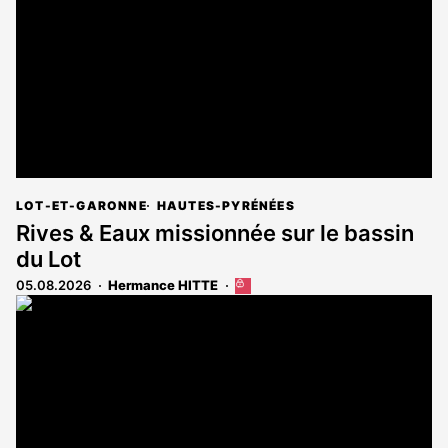
aux
abonnés
LOT-ET-GARONNE
HAUTES-PYRÉNÉES
Rives & Eaux missionnée sur le bassin
du Lot
05.08.2026
Hermance HITTE
Cet
article
est
réservé
aux
abonnés