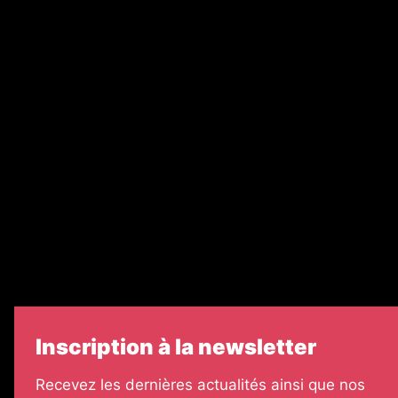
Nos magazines
Ventes aux enchères & opportunités
Recrutement
Nos partenaires
Legal Medias
Échos Judiciaires Girondins
7 Jours
Informateur Judiciaire
Les Annonces Landaises
Inscription à la newsletter
Recevez les dernières actualités ainsi que nos