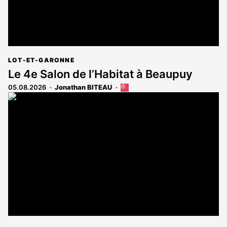
LOT-ET-GARONNE
Le 4e Salon de l’Habitat à Beaupuy
05.08.2026
Jonathan BITEAU
Cet
article
est
réservé
aux
abonnés