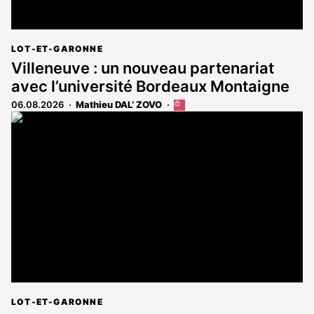
LOT-ET-GARONNE
Villeneuve : un nouveau partenariat
avec l’université Bordeaux Montaigne
06.08.2026
Mathieu DAL’ ZOVO
Cet
article
est
réservé
aux
abonnés
LOT-ET-GARONNE