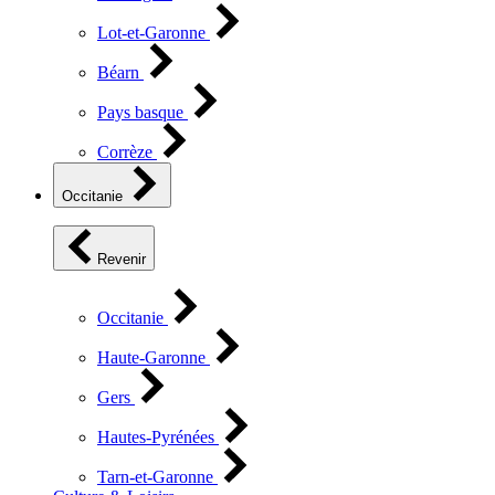
Lot-et-Garonne
Béarn
Pays basque
Corrèze
Occitanie
Revenir
Occitanie
Haute-Garonne
Gers
Hautes-Pyrénées
Tarn-et-Garonne