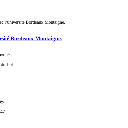
ersité Bordeaux Montaigne.
abonnés
nés