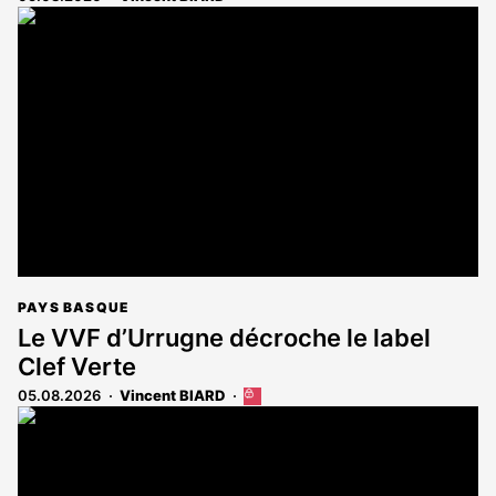
PAYS BASQUE
Le VVF d’Urrugne décroche le label
Clef Verte
05.08.2026
Vincent BIARD
Cet
article
est
réservé
aux