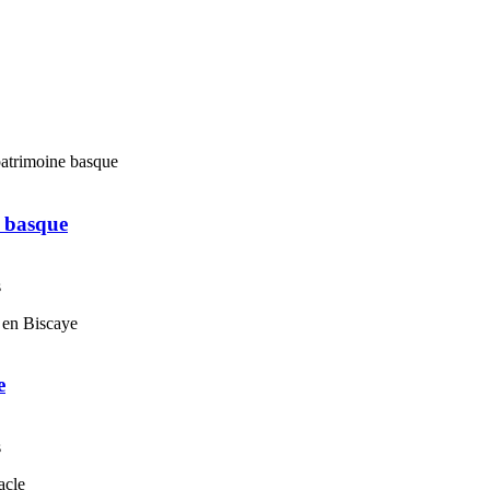
e basque
s
e
s