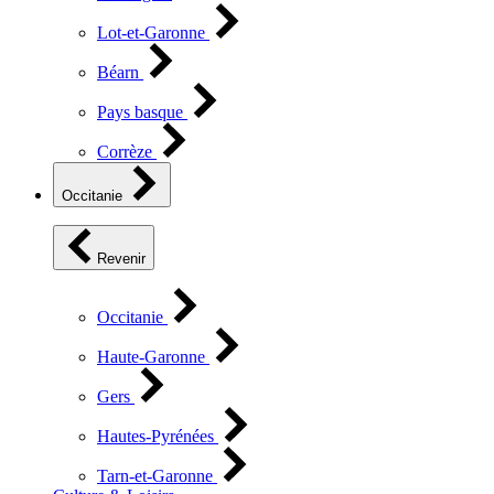
Lot-et-Garonne
Béarn
Pays basque
Corrèze
Occitanie
Revenir
Occitanie
Haute-Garonne
Gers
Hautes-Pyrénées
Tarn-et-Garonne