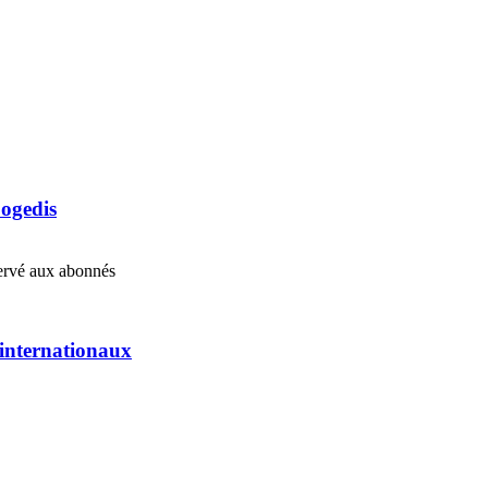
Cogedis
éservé aux abonnés
s internationaux