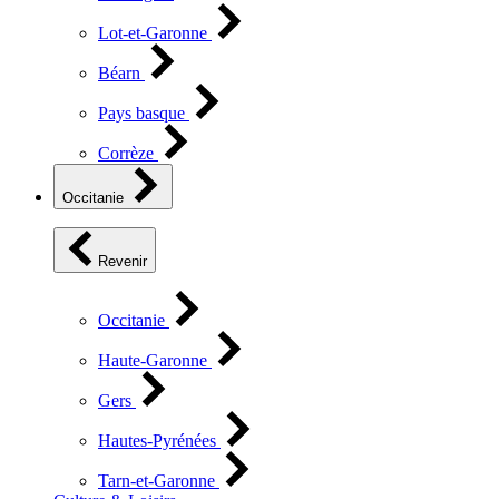
Lot-et-Garonne
Béarn
Pays basque
Corrèze
Occitanie
Revenir
Occitanie
Haute-Garonne
Gers
Hautes-Pyrénées
Tarn-et-Garonne