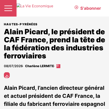
S'abonner
HAUTES-PYRÉNÉES
Alain Picard, le président de
CAF France, prend la tête de
la fédération des industries
ferroviaires
08/07/2026
Charlène LERMITE
Cet
article
est
réservé
aux
Alain Picard, l’ancien directeur général
abonnés
et actuel président de CAF France, la
filiale du fabricant ferroviaire espagnol