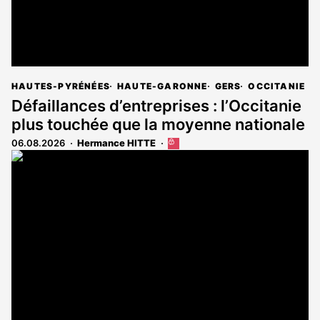
HAUTES-PYRÉNÉES
HAUTE-GARONNE
GERS
OCCITANIE
Défaillances d’entreprises : l’Occitanie
plus touchée que la moyenne nationale
06.08.2026
Hermance HITTE
Cet
article
est
réservé
aux
abonnés