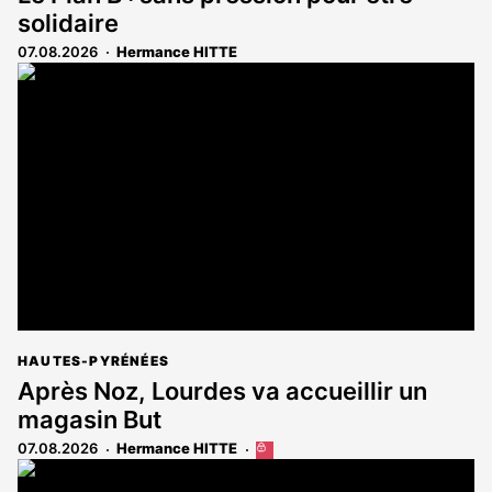
solidaire
07.08.2026
Hermance HITTE
HAUTES-PYRÉNÉES
Après Noz, Lourdes va accueillir un
magasin But
07.08.2026
Hermance HITTE
Cet
article
est