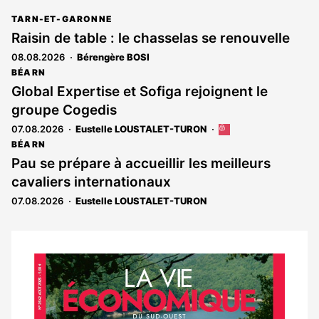
TARN-ET-GARONNE
Raisin de table : le chasselas se renouvelle
08.08.2026
Bérengère BOSI
BÉARN
Global Expertise et Sofiga rejoignent le
groupe Cogedis
07.08.2026
Eustelle LOUSTALET-TURON
Cet
article
BÉARN
est
Pau se prépare à accueillir les meilleurs
réservé
cavaliers internationaux
aux
abonnés
07.08.2026
Eustelle LOUSTALET-TURON
Notre
dernier
magazine