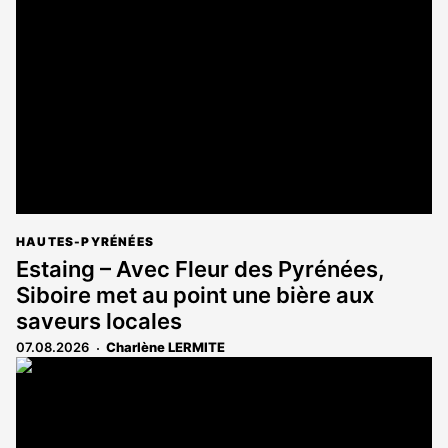
réservé
aux
abonnés
HAUTES-PYRÉNÉES
Estaing – Avec Fleur des Pyrénées,
Siboire met au point une bière aux
saveurs locales
07.08.2026
Charlène LERMITE