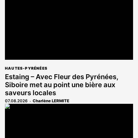
aux
abonnés
HAUTES-PYRÉNÉES
Estaing – Avec Fleur des Pyrénées,
Siboire met au point une bière aux
saveurs locales
07.08.2026
Charlène LERMITE