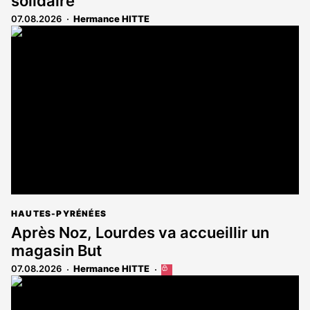
solidaire
07.08.2026
Hermance HITTE
HAUTES-PYRÉNÉES
Après Noz, Lourdes va accueillir un
magasin But
07.08.2026
Hermance HITTE
Cet
article
est
réservé