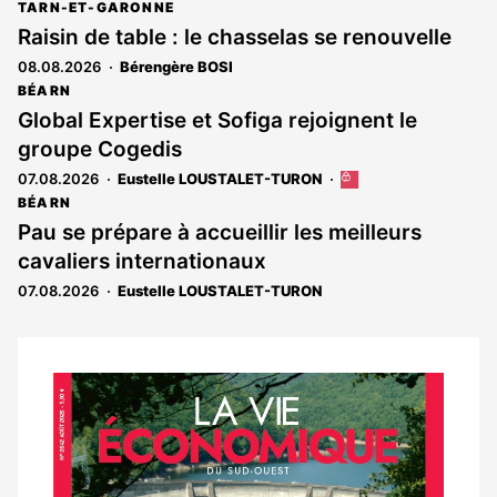
TARN-ET-GARONNE
Raisin de table : le chasselas se renouvelle
08.08.2026
Bérengère BOSI
BÉARN
Global Expertise et Sofiga rejoignent le
groupe Cogedis
07.08.2026
Eustelle LOUSTALET-TURON
Cet
article
BÉARN
est
Pau se prépare à accueillir les meilleurs
réservé
cavaliers internationaux
aux
abonnés
07.08.2026
Eustelle LOUSTALET-TURON
Notre
dernier
magazine