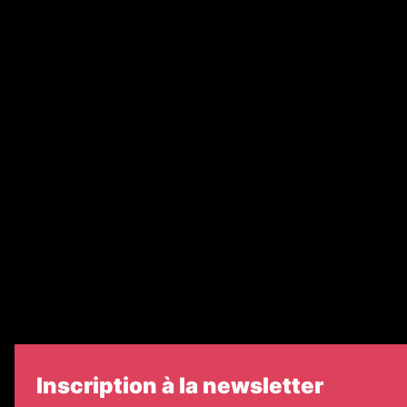
Abonnement
Nos magazines
Ventes aux enchères & opportunités
Recrutement
Nos partenaires
Legal Medias
Échos Judiciaires Girondins
7 Jours
Informateur Judiciaire
Les Annonces Landaises
Inscription à la newsletter