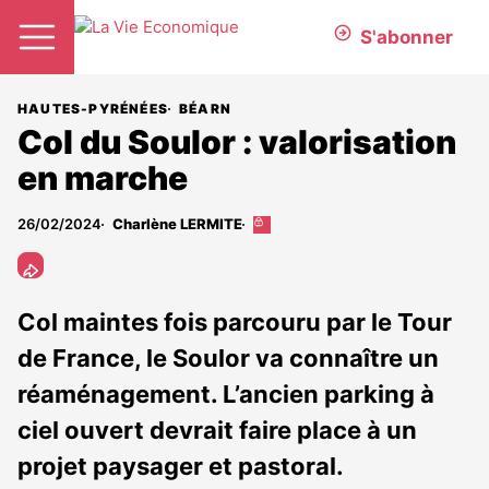
S'abonner
HAUTES-PYRÉNÉES
BÉARN
Col du Soulor : valorisation
en marche
26/02/2024
Charlène LERMITE
Cet
article
est
réservé
aux
Col maintes fois parcouru par le Tour
abonnés
de France, le Soulor va connaître un
réaménagement. L’ancien parking à
ciel ouvert devrait faire place à un
projet paysager et pastoral.