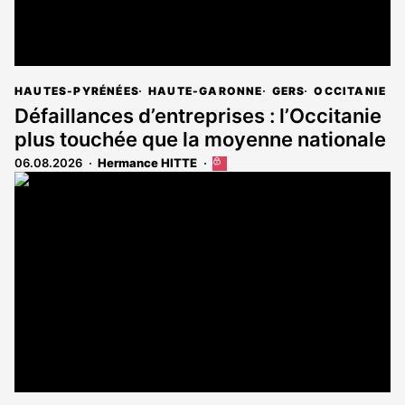
HAUTES-PYRÉNÉES
HAUTE-GARONNE
GERS
OCCITANIE
Défaillances d’entreprises : l’Occitanie
plus touchée que la moyenne nationale
06.08.2026
Hermance HITTE
Cet
article
est
réservé
aux
abonnés