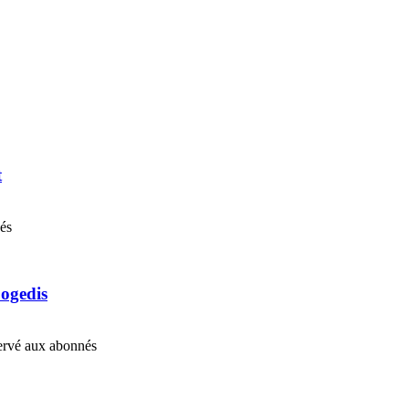
t
nés
Cogedis
éservé aux abonnés