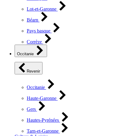
Lot-et-Garonne
Béarn
Pays basque
Corrèze
Occitanie
Revenir
Occitanie
Haute-Garonne
Gers
Hautes-Pyrénées
Tarn-et-Garonne