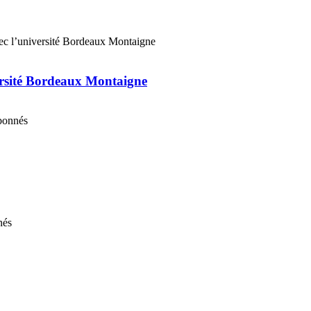
ersité Bordeaux Montaigne
abonnés
nés