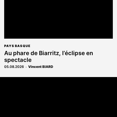
PAYS BASQUE
Au phare de Biarritz, l’éclipse en
spectacle
05.08.2026
Vincent BIARD
Coordonnées
108 rue Fondaudège - CS71900
33081 Bordeaux Cedex
Tél. 05 56 81 17 32