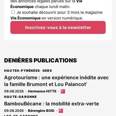
des annonces légales parues sur la
Vie
Économique
chaque lundi matin.
Je souhaite découvrir pour 3 mois le magazine
Vie Économique
en version numérique.
Inscrivez-vous à la newsletter
DENIÈRES PUBLICATIONS
HAUTES-PYRÉNÉES
GERS
Agrotourisme : une expérience inédite avec
la famille Brumont et Lou Palancot’
09.08.2026
Hermance HITTE
Cet
article
HAUTE-GARONNE
est
BambouBécane : la mobilité extra-verte
réservé
09.08.2026
Bérengère BOSI
Cet
aux
article