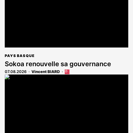
PAYS BASQUE
Sokoa renouvelle sa gouvernance
07.08.2026
Vincent BIARD
Cet
article
est
réservé
aux
abonnés