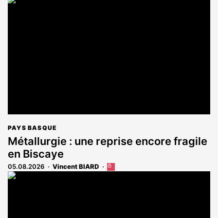
article
est
réservé
aux
abonnés
PAYS BASQUE
Métallurgie : une reprise encore fragile
en Biscaye
05.08.2026
Vincent BIARD
Cet
article
est
réservé
aux
abonnés