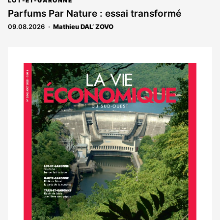
abonnés
LOT-ET-GARONNE
est
Parfums Par Nature : essai transformé
réservé
09.08.2026
Mathieu DAL’ ZOVO
aux
abonnés
Notre
dernier
magazine