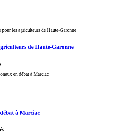
 agriculteurs de Haute-Garonne
s
n débat à Marciac
nés