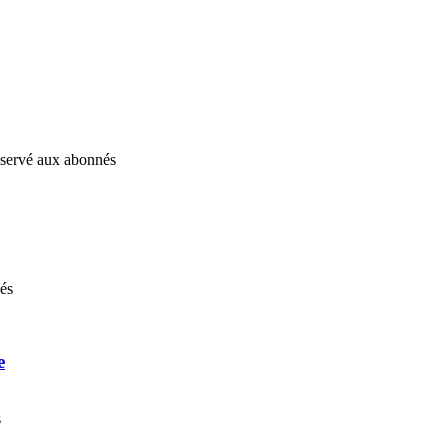
réservé aux abonnés
nés
e
s