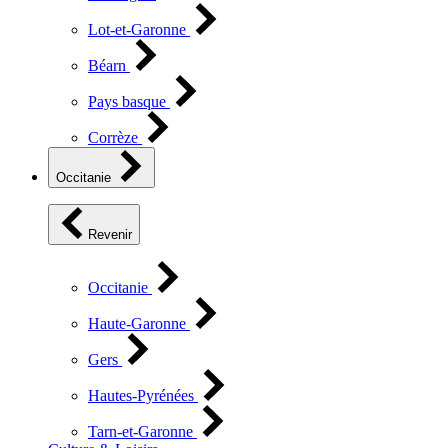
Lot-et-Garonne
Béarn
Pays basque
Corrèze
Occitanie
Revenir
Occitanie
Haute-Garonne
Gers
Hautes-Pyrénées
Tarn-et-Garonne