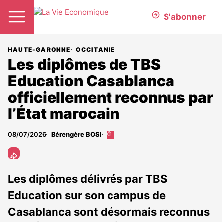
S'abonner
HAUTE-GARONNE
OCCITANIE
Les diplômes de TBS
Education Casablanca
officiellement reconnus par
l’État marocain
08/07/2026
Bérengère BOSI
Cet
article
est
réservé
aux
Les diplômes délivrés par TBS
abonnés
Education sur son campus de
Casablanca sont désormais reconnus