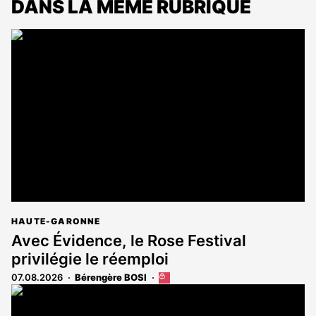
DANS LA MÊME RUBRIQUE
HAUTE-GARONNE
Avec Évidence, le Rose Festival
privilégie le réemploi
07.08.2026
Bérengère BOSI
Cet
article
est