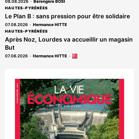
08.08.2026
Bérengère BOSI
HAUTES-PYRÉNÉES
Le Plan B : sans pression pour être solidaire
07.08.2026
Hermance HITTE
HAUTES-PYRÉNÉES
Après Noz, Lourdes va accueillir un magasin
But
07.08.2026
Hermance HITTE
Cet
article
est
réservé
aux
Notre
abonnés
dernier
magazine