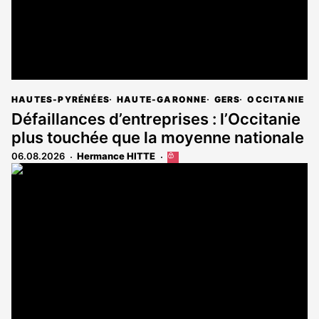
HAUTES-PYRÉNÉES
HAUTE-GARONNE
GERS
OCCITANIE
Défaillances d’entreprises : l’Occitanie
plus touchée que la moyenne nationale
06.08.2026
Hermance HITTE
Cet
article
est
réservé
aux
abonnés