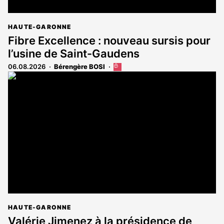
HAUTE-GARONNE
Fibre Excellence : nouveau sursis pour
l’usine de Saint-Gaudens
06.08.2026
Bérengère BOSI
Cet
article
est
réservé
aux
abonnés
HAUTE-GARONNE
Valérie Jimenez à la présidence de