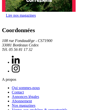
Lire nos magazines
Coordonnées
108 rue Fondaudège - CS71900
33081 Bordeaux Cedex
Tél. 05 56 81 17 32
A propos
Qui sommes-nous
Contact
Annonces légales
Abonnement
Nos magazines
Ventes aux enchères & opportunités