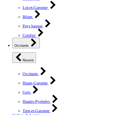
Lot-et-Garonne
Béarn
Pays basque
Corrèze
Occitanie
Revenir
Occitanie
Haute-Garonne
Gers
Hautes-Pyrénées
Tarn-et-Garonne