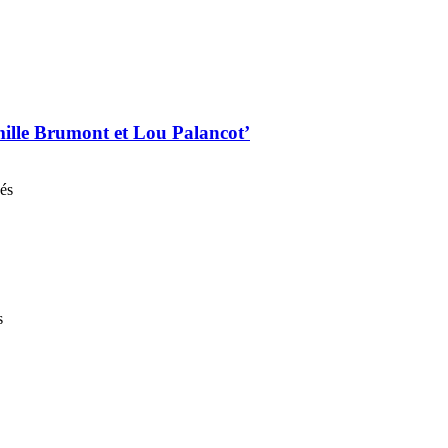
mille Brumont et Lou Palancot’
nés
s