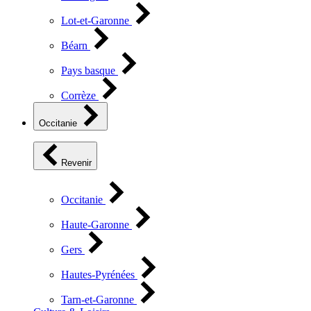
Lot-et-Garonne
Béarn
Pays basque
Corrèze
Occitanie
Revenir
Occitanie
Haute-Garonne
Gers
Hautes-Pyrénées
Tarn-et-Garonne