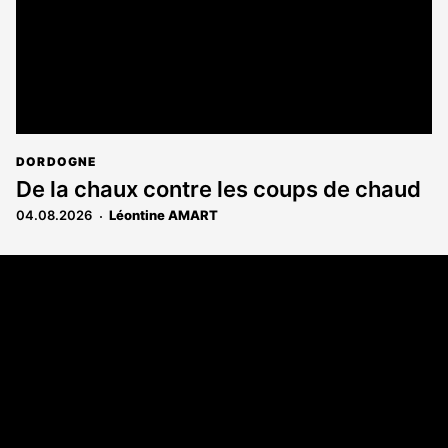
DORDOGNE
De la chaux contre les coups de chaud
04.08.2026
Léontine AMART
Coordonnées
108 rue Fondaudège - CS71900
33081 Bordeaux Cedex
Tél. 05 56 81 17 32