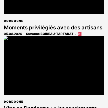
DORDOGNE
Moments privilégiés avec des artisans
05.08.2026
Suzanne BOIREAU-TARTARAT
Cet
article
est
réservé
aux
abonnés
DORDOGNE