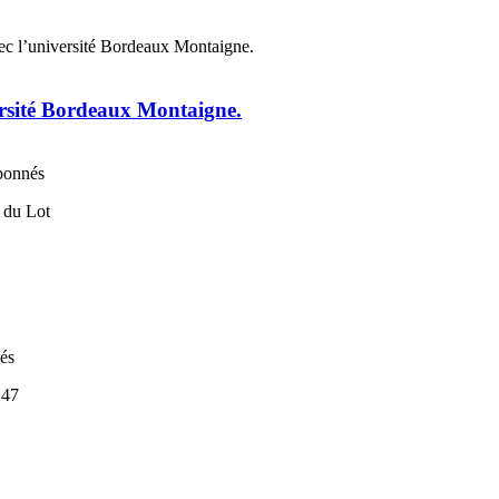
ersité Bordeaux Montaigne.
abonnés
nés