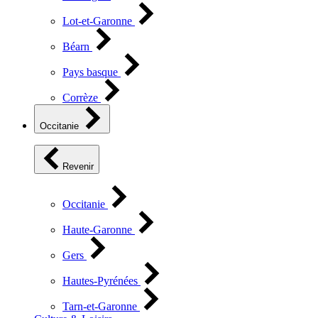
Lot-et-Garonne
Béarn
Pays basque
Corrèze
Occitanie
Revenir
Occitanie
Haute-Garonne
Gers
Hautes-Pyrénées
Tarn-et-Garonne