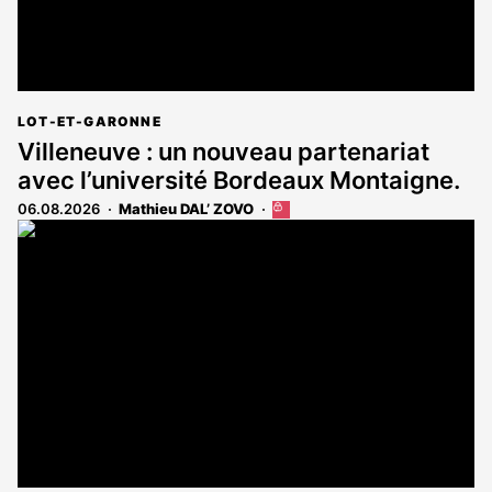
LOT-ET-GARONNE
Villeneuve : un nouveau partenariat
avec l’université Bordeaux Montaigne.
06.08.2026
Mathieu DAL’ ZOVO
Cet
article
est
réservé
aux
abonnés