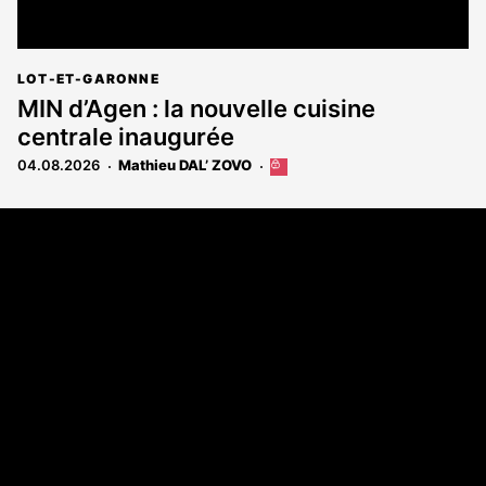
LOT-ET-GARONNE
MIN d’Agen : la nouvelle cuisine
centrale inaugurée
04.08.2026
Mathieu DAL’ ZOVO
Cet
article
est
Coordonnées
réservé
aux
108 rue Fondaudège - CS71900
abonnés
33081 Bordeaux Cedex
Tél. 05 56 81 17 32
A propos
Qui sommes-nous