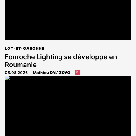
LOT-ET-GARONNE
Fonroche Lighting se développe en
Roumanie
05.08.2026
Mathieu DAL’ ZOVO
Cet
article
est
réservé
aux
abonnés