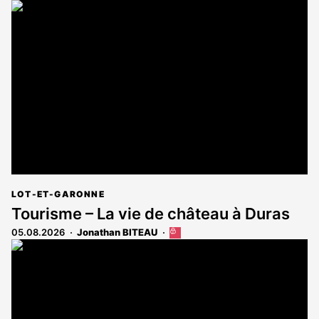
article
est
réservé
aux
abonnés
LOT-ET-GARONNE
Tourisme – La vie de château à Duras
05.08.2026
Jonathan BITEAU
Cet
article
est
réservé
aux
abonnés