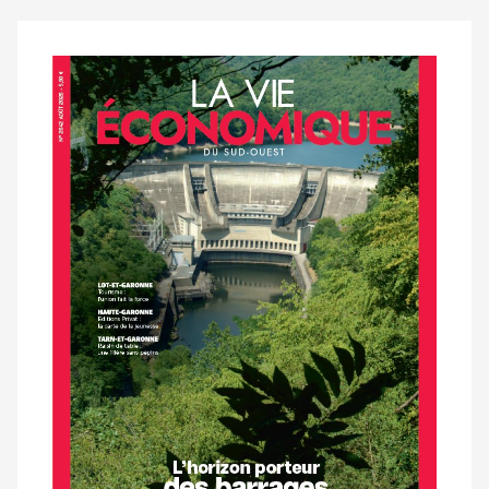
Notre
dernier
magazine