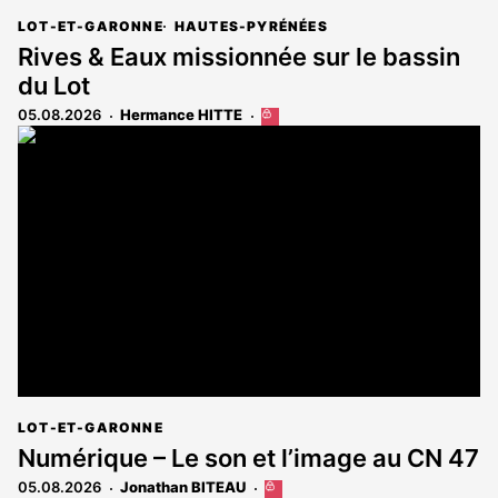
LOT-ET-GARONNE
HAUTES-PYRÉNÉES
Rives & Eaux missionnée sur le bassin
du Lot
05.08.2026
Hermance HITTE
Cet
article
est
réservé
aux
abonnés
LOT-ET-GARONNE
Numérique – Le son et l’image au CN 47
05.08.2026
Jonathan BITEAU
Cet