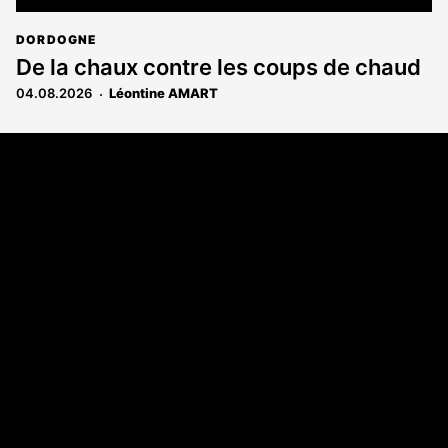
DORDOGNE
De la chaux contre les coups de chaud
04.08.2026
Léontine AMART
Coordonnées
108 rue Fondaudège - CS71900
33081 Bordeaux Cedex
Tél. 05 56 81 17 32
A propos
Qui sommes-nous
Contact
Annonces légales