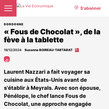
S'abonner
DORDOGNE
« Fous de Chocolat », de la
fève à la tablette
19/12/2024
Suzanne BOIREAU-TARTARAT
Cet
article
est
réservé
aux
Laurent Nazzari a fait voyager sa
abonnés
cuisine aux États-Unis avant de
s'établir à Meyrals. Avec son épouse,
Pénélope, le chef lance Fous de
Chocolat, une approche engagée