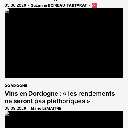
05.08.2026
Suzanne BOIREAU-TARTARAT
Cet
article
est
réservé
aux
abonnés
DORDOGNE
Vins en Dordogne : « les rendements
ne seront pas pléthoriques »
05.08.2026
Marie LEMAITRE