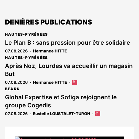
DENIÈRES PUBLICATIONS
HAUTES-PYRÉNÉES
Le Plan B : sans pression pour être solidaire
07.08.2026
Hermance HITTE
HAUTES-PYRÉNÉES
Après Noz, Lourdes va accueillir un magasin
But
07.08.2026
Hermance HITTE
Cet
article
BÉARN
est
Global Expertise et Sofiga rejoignent le
réservé
groupe Cogedis
aux
abonnés
07.08.2026
Eustelle LOUSTALET-TURON
Cet
article
est
réservé
aux