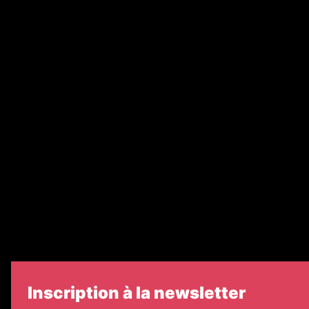
Abonnement
Nos magazines
Ventes aux enchères & opportunités
Recrutement
Nos partenaires
Legal Medias
Échos Judiciaires Girondins
7 Jours
Informateur Judiciaire
Les Annonces Landaises
Inscription à la newsletter