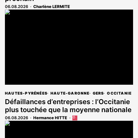
06.08.2026
Charlène LERMITE
HAUTES-PYRÉNÉES
HAUTE-GARONNE
GERS
OCCITANIE
Défaillances d’entreprises : l’Occitanie
plus touchée que la moyenne nationale
06.08.2026
Hermance HITTE
Cet
article
est
réservé