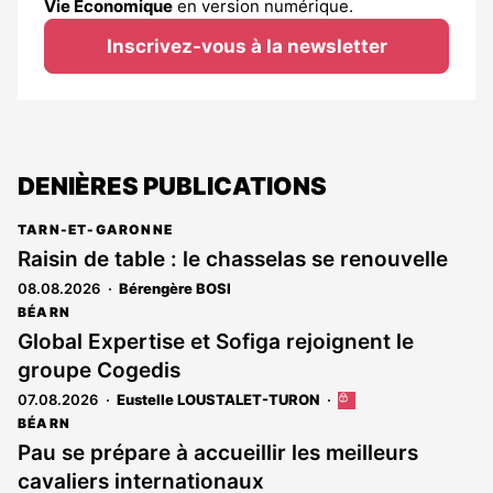
Vie Économique
en version numérique.
Inscrivez-vous à la newsletter
DENIÈRES PUBLICATIONS
TARN-ET-GARONNE
Raisin de table : le chasselas se renouvelle
08.08.2026
Bérengère BOSI
BÉARN
Global Expertise et Sofiga rejoignent le
groupe Cogedis
07.08.2026
Eustelle LOUSTALET-TURON
Cet
article
BÉARN
est
Pau se prépare à accueillir les meilleurs
réservé
cavaliers internationaux
aux