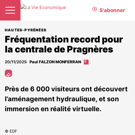
S'abonner
HAUTES-PYRÉNÉES
Fréquentation record pour
la centrale de Pragnères
20/11/2025
Paul FALZON MONFERRAN
Cet
article
est
réservé
aux
Près de 6 000 visiteurs ont découvert
abonnés
l’aménagement hydraulique, et son
immersion en réalité virtuelle.
© EDF