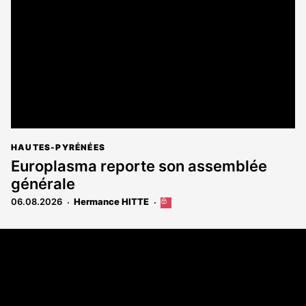
aux
abonnés
HAUTES-PYRÉNÉES
Europlasma reporte son assemblée
générale
06.08.2026
Hermance HITTE
Cet
article
est
Coordonnées
réservé
aux
108 rue Fondaudège - CS71900
abonnés
33081 Bordeaux Cedex
Tél. 05 56 81 17 32