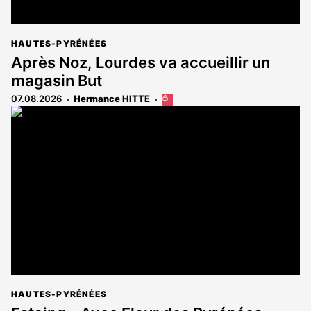
HAUTES-PYRÉNÉES
Après Noz, Lourdes va accueillir un
magasin But
07.08.2026
Hermance HITTE
Cet
article
est
réservé
aux
abonnés
HAUTES-PYRÉNÉES