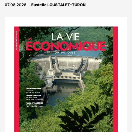
abonnés
07.08.2026
Eustelle LOUSTALET-TURON
Notre
dernier
magazine