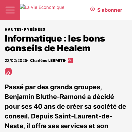
S'abonner
HAUTES-PYRÉNÉES
Informatique : les bons
conseils de Healem
22/02/2025
Charlène LERMITE
Cet
article
est
réservé
aux
Passé par des grands groupes,
abonnés
Benjamin Bluthe-Ramoné a décidé
pour ses 40 ans de créer sa société de
conseil. Depuis Saint-Laurent-de-
Neste, il offre ses services et son