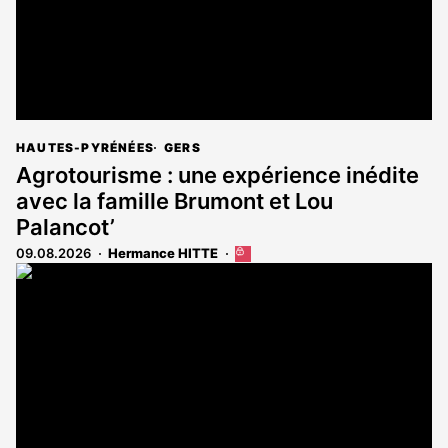
HAUTES-PYRÉNÉES
GERS
Agrotourisme : une expérience inédite
avec la famille Brumont et Lou
Palancot’
09.08.2026
Hermance HITTE
Cet
article
est
réservé
aux
abonnés