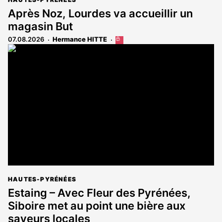
Après Noz, Lourdes va accueillir un
magasin But
07.08.2026
Hermance HITTE
Cet
article
est
réservé
aux
abonnés
HAUTES-PYRÉNÉES
Estaing – Avec Fleur des Pyrénées,
Siboire met au point une bière aux
saveurs locales