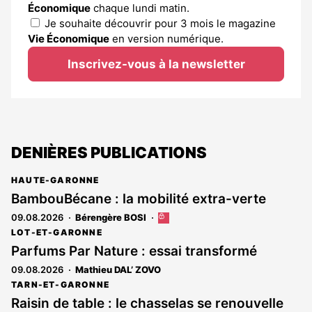
Économique
chaque lundi matin.
Je souhaite découvrir pour 3 mois le magazine
Vie Économique
en version numérique.
Inscrivez-vous à la newsletter
DENIÈRES PUBLICATIONS
HAUTE-GARONNE
BambouBécane : la mobilité extra-verte
09.08.2026
Bérengère BOSI
Cet
article
LOT-ET-GARONNE
est
Parfums Par Nature : essai transformé
réservé
09.08.2026
Mathieu DAL’ ZOVO
aux
abonnés
TARN-ET-GARONNE
Raisin de table : le chasselas se renouvelle