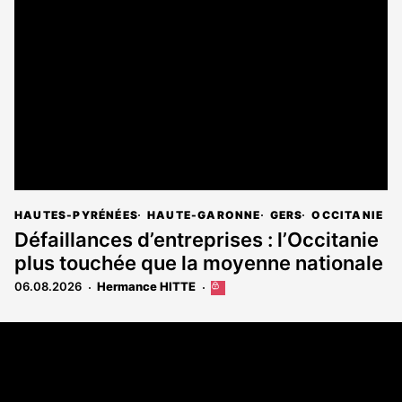
HAUTES-PYRÉNÉES
HAUTE-GARONNE
GERS
OCCITANIE
Défaillances d’entreprises : l’Occitanie
plus touchée que la moyenne nationale
06.08.2026
Hermance HITTE
Cet
article
est
Coordonnées
réservé
aux
108 rue Fondaudège - CS71900
abonnés
33081 Bordeaux Cedex