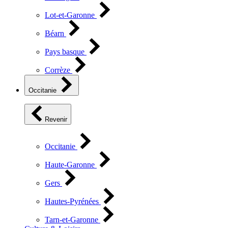
Lot-et-Garonne
Béarn
Pays basque
Corrèze
Occitanie
Revenir
Occitanie
Haute-Garonne
Gers
Hautes-Pyrénées
Tarn-et-Garonne