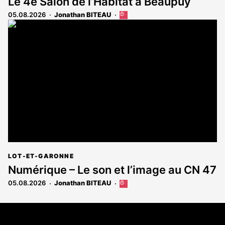
Le 4e Salon de l’Habitat à Beaupuy
05.08.2026
Jonathan BITEAU
Cet
article
est
réservé
aux
abonnés
LOT-ET-GARONNE
Numérique – Le son et l’image au CN 47
05.08.2026
Jonathan BITEAU
Cet
article
est
Coordonnées
réservé
aux