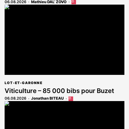
06.08.2026
Mathieu DAL’ ZOVO
Cet
article
est
réservé
aux
abonnés
LOT-ET-GARONNE
Viticulture – 85 000 bibs pour Buzet
06.08.2026
Jonathan BITEAU
Cet
article
est
réservé
aux
abonnés