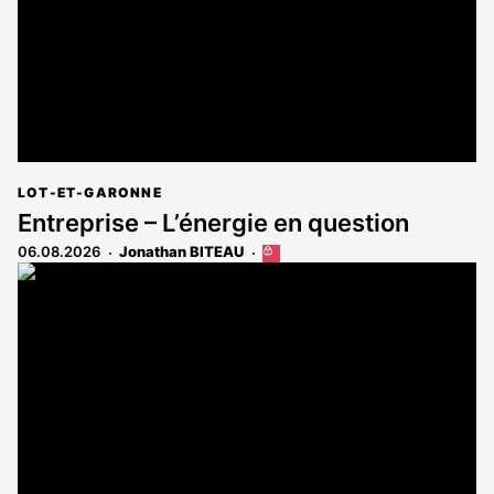
LOT-ET-GARONNE
Entreprise – L’énergie en question
06.08.2026
Jonathan BITEAU
Cet
article
est
réservé
aux
abonnés