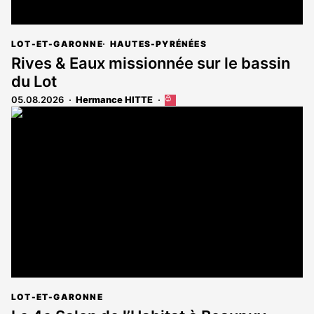
LOT-ET-GARONNE
HAUTES-PYRÉNÉES
Rives & Eaux missionnée sur le bassin
du Lot
05.08.2026
Hermance HITTE
Cet
article
est
réservé
aux
abonnés
LOT-ET-GARONNE