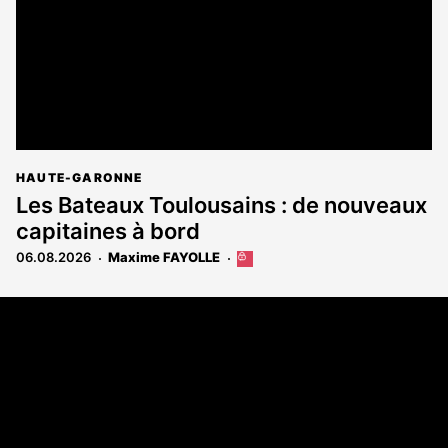
HAUTE-GARONNE
Les Bateaux Toulousains : de nouveaux
capitaines à bord
06.08.2026
Maxime FAYOLLE
Cet
article
est
Coordonnées
réservé
aux
108 rue Fondaudège - CS71900
abonnés
33081 Bordeaux Cedex
Tél. 05 56 81 17 32