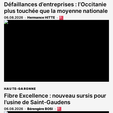
Défaillances d’entreprises : l’Occitanie
plus touchée que la moyenne nationale
06.08.2026
Hermance HITTE
Cet
article
est
réservé
aux
abonnés
HAUTE-GARONNE
Fibre Excellence : nouveau sursis pour
l’usine de Saint-Gaudens
06.08.2026
Bérengère BOSI
Cet