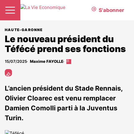
S'abonner
HAUTE-GARONNE
Le nouveau président du
Téfécé prend ses fonctions
15/07/2025
Maxime FAYOLLE
Cet
article
est
réservé
aux
L’ancien président du Stade Rennais,
abonnés
Olivier Cloarec est venu remplacer
Damien Comolli parti à la Juventus
Turin.