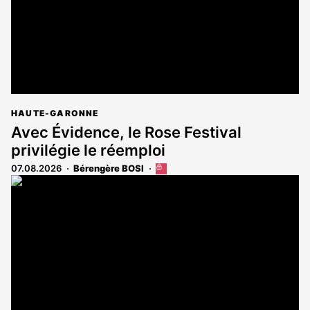
HAUTE-GARONNE
Avec Évidence, le Rose Festival
privilégie le réemploi
07.08.2026
Bérengère BOSI
Cet
article
est
réservé
aux
abonnés