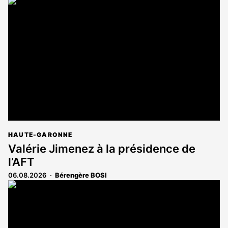
article
est
réservé
aux
abonnés
HAUTE-GARONNE
Valérie Jimenez à la présidence de
l’AFT
06.08.2026
Bérengère BOSI