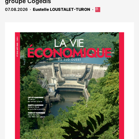
groupe Cogedis
aux
abonnés
07.08.2026
Eustelle LOUSTALET-TURON
Cet
article
est
réservé
aux
Notre
abonnés
dernier
magazine