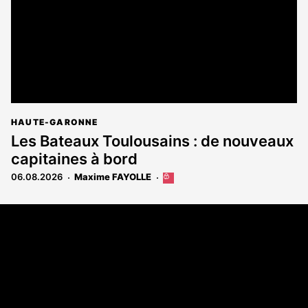
HAUTE-GARONNE
Les Bateaux Toulousains : de nouveaux
capitaines à bord
06.08.2026
Maxime FAYOLLE
Cet
article
est
Coordonnées
réservé
aux
108 rue Fondaudège - CS71900
abonnés
33081 Bordeaux Cedex
Tél. 05 56 81 17 32