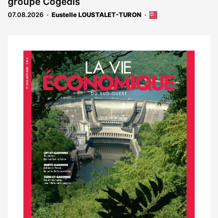
groupe Cogedis
aux
abonnés
07.08.2026
Eustelle LOUSTALET-TURON
Cet
article
est
réservé
aux
Notre
abonnés
dernier
magazine