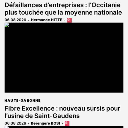
Défaillances d’entreprises : l’Occitanie
plus touchée que la moyenne nationale
06.08.2026
Hermance HITTE
Cet
article
est
réservé
aux
abonnés
HAUTE-GARONNE
Fibre Excellence : nouveau sursis pour
l’usine de Saint-Gaudens
06.08.2026
Bérengère BOSI
Cet