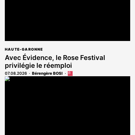
HAUTE-GARONNE
Avec Évidence, le Rose Festival
privilégie le réemploi
07.08.2026
Bérengère BOSI
Cet
article
est
réservé
aux
abonnés