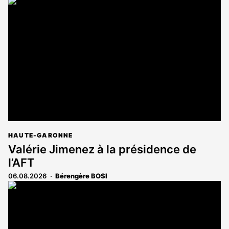
article
est
réservé
aux
abonnés
HAUTE-GARONNE
Valérie Jimenez à la présidence de
l’AFT
06.08.2026
Bérengère BOSI