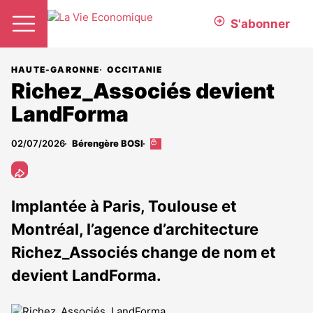
S'abonner
HAUTE-GARONNE
OCCITANIE
Richez_Associés devient
LandForma
02/07/2026
Bérengère BOSI
Cet
article
est
réservé
aux
Implantée à Paris, Toulouse et
abonnés
Montréal, l’agence d’architecture
Richez_Associés change de nom et
devient LandForma.