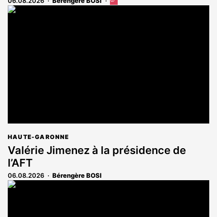
06.08.2026
Bérengère BOSI
Cet
article
est
réservé
aux
abonnés
HAUTE-GARONNE
Valérie Jimenez à la présidence de
l’AFT
06.08.2026
Bérengère BOSI