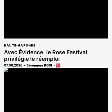
HAUTE-GARONNE
Avec Évidence, le Rose Festival
privilégie le réemploi
07.08.2026
Bérengère BOSI
Cet
article
est
réservé
aux
abonnés