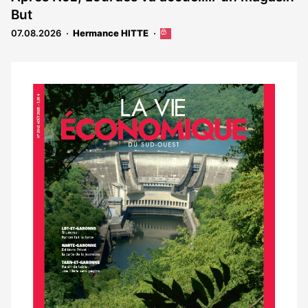
But
07.08.2026
Hermance HITTE
Cet
article
est
réservé
aux
Notre
abonnés
dernier
magazine