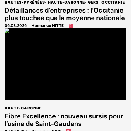
HAUTES-PYRÉNÉES
HAUTE-GARONNE
GERS
OCCITANIE
Défaillances d’entreprises : l’Occitanie
plus touchée que la moyenne nationale
06.08.2026
Hermance HITTE
Cet
article
est
réservé
aux
abonnés
HAUTE-GARONNE
Fibre Excellence : nouveau sursis pour
l’usine de Saint-Gaudens