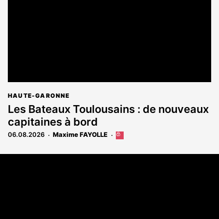
HAUTE-GARONNE
Les Bateaux Toulousains : de nouveaux
capitaines à bord
06.08.2026
Maxime FAYOLLE
Cet
article
est
Coordonnées
réservé
aux
108 rue Fondaudège - CS71900
abonnés
33081 Bordeaux Cedex
Tél. 05 56 81 17 32