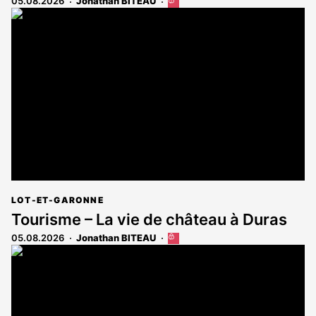
05.08.2026
Jonathan BITEAU
Cet
article
est
réservé
aux
abonnés
LOT-ET-GARONNE
Tourisme – La vie de château à Duras
05.08.2026
Jonathan BITEAU
Cet
article
est
réservé
aux
abonnés