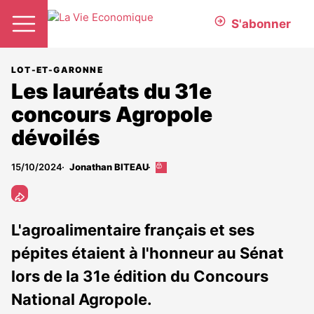
S'abonner
LOT-ET-GARONNE
Les lauréats du 31e
concours Agropole
dévoilés
15/10/2024
Jonathan BITEAU
Cet
article
est
réservé
aux
L'agroalimentaire français et ses
abonnés
pépites étaient à l'honneur au Sénat
lors de la 31e édition du Concours
National Agropole.