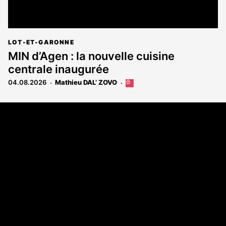
LOT-ET-GARONNE
MIN d’Agen : la nouvelle cuisine
centrale inaugurée
04.08.2026
Mathieu DAL’ ZOVO
Cet
article
est
Coordonnées
réservé
aux
108 rue Fondaudège - CS71900
abonnés
33081 Bordeaux Cedex
Tél. 05 56 81 17 32
A propos