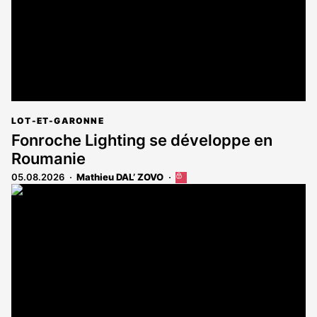
LOT-ET-GARONNE
Fonroche Lighting se développe en
Roumanie
05.08.2026
Mathieu DAL’ ZOVO
Cet
article
est
réservé
aux
abonnés