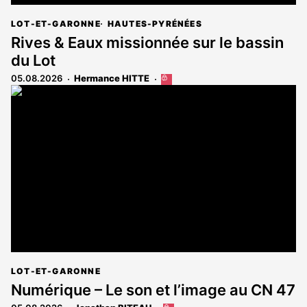
LOT-ET-GARONNE
HAUTES-PYRÉNÉES
Rives & Eaux missionnée sur le bassin
du Lot
05.08.2026
Hermance HITTE
Cet
article
est
réservé
aux
abonnés
LOT-ET-GARONNE
Numérique – Le son et l’image au CN 47