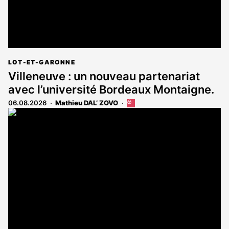
LOT-ET-GARONNE
Villeneuve : un nouveau partenariat
avec l’université Bordeaux Montaigne.
06.08.2026
Mathieu DAL’ ZOVO
Cet
article
est
réservé
aux
abonnés