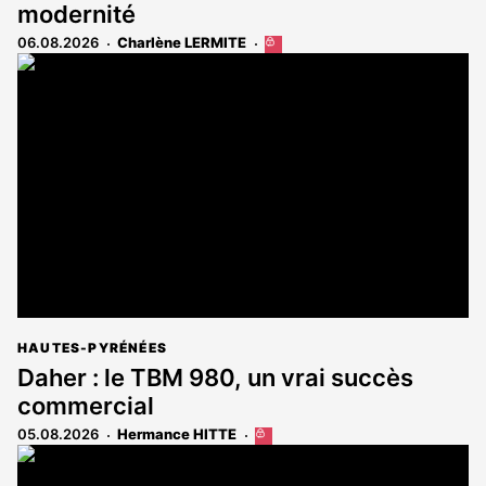
modernité
06.08.2026
Charlène LERMITE
Cet
article
est
réservé
aux
abonnés
HAUTES-PYRÉNÉES
Daher : le TBM 980, un vrai succès
commercial
05.08.2026
Hermance HITTE
Cet
article
est