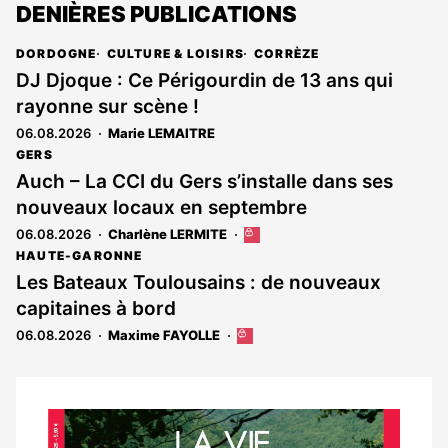
DENIÈRES PUBLICATIONS
DORDOGNE
CULTURE & LOISIRS
CORRÈZE
DJ Djoque : Ce Périgourdin de 13 ans qui
rayonne sur scène !
06.08.2026
Marie LEMAITRE
GERS
Auch – La CCI du Gers s’installe dans ses
nouveaux locaux en septembre
06.08.2026
Charlène LERMITE
Cet
article
HAUTE-GARONNE
est
Les Bateaux Toulousains : de nouveaux
réservé
capitaines à bord
aux
abonnés
06.08.2026
Maxime FAYOLLE
Cet
article
est
réservé
aux
Notre
abonnés