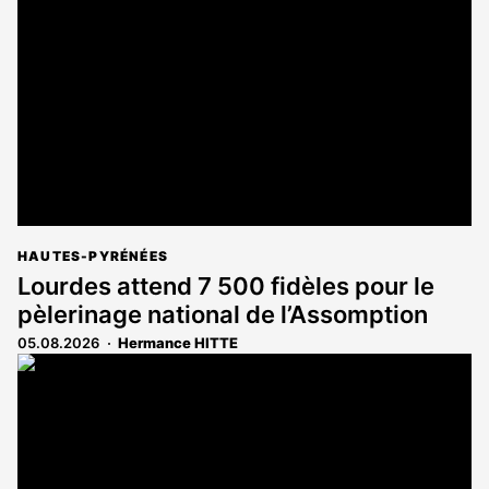
réservé
aux
abonnés
HAUTES-PYRÉNÉES
Lourdes attend 7 500 fidèles pour le
pèlerinage national de l’Assomption
05.08.2026
Hermance HITTE