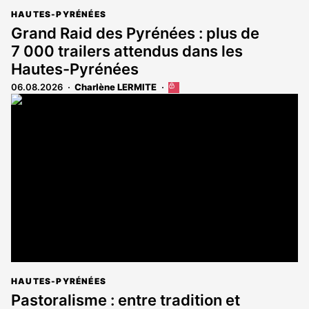
HAUTES-PYRÉNÉES
Grand Raid des Pyrénées : plus de
7 000 trailers attendus dans les
Hautes-Pyrénées
06.08.2026
Charlène LERMITE
Cet
article
est
réservé
aux
abonnés
HAUTES-PYRÉNÉES
Pastoralisme : entre tradition et