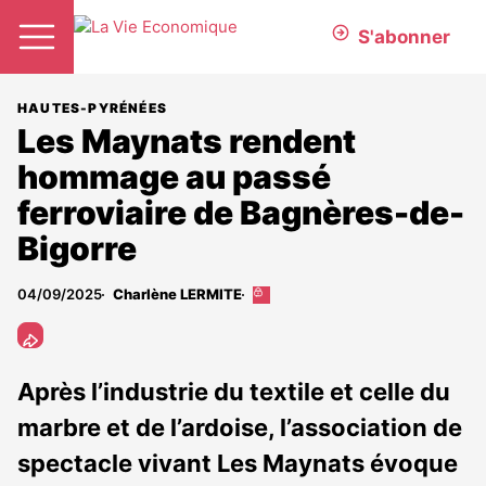
S'abonner
HAUTES-PYRÉNÉES
Les Maynats rendent
hommage au passé
ferroviaire de Bagnères-de-
Bigorre
04/09/2025
Charlène LERMITE
Cet
article
est
réservé
aux
Après l’industrie du textile et celle du
abonnés
marbre et de l’ardoise, l’association de
spectacle vivant Les Maynats évoque