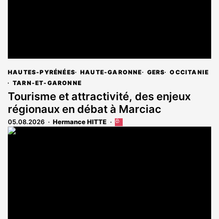
HAUTES-PYRÉNÉES
HAUTE-GARONNE
GERS
OCCITANIE
TARN-ET-GARONNE
Tourisme et attractivité, des enjeux
régionaux en débat à Marciac
05.08.2026
Hermance HITTE
Cet
article
est
réservé
aux
abonnés