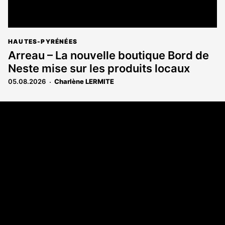
HAUTES-PYRÉNÉES
Arreau – La nouvelle boutique Bord de
Neste mise sur les produits locaux
05.08.2026
Charlène LERMITE
Coordonnées
108 rue Fondaudège - CS71900
33081 Bordeaux Cedex
Tél. 05 56 81 17 32
A propos