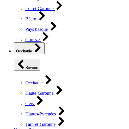
Lot-et-Garonne
Béarn
Pays basque
Corrèze
Occitanie
Revenir
Occitanie
Haute-Garonne
Gers
Hautes-Pyrénées
Tarn-et-Garonne