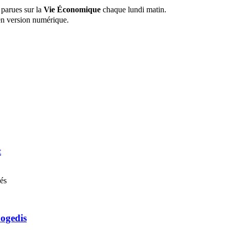
 parues sur la
Vie Économique
chaque lundi matin.
n version numérique.
t
nés
Cogedis