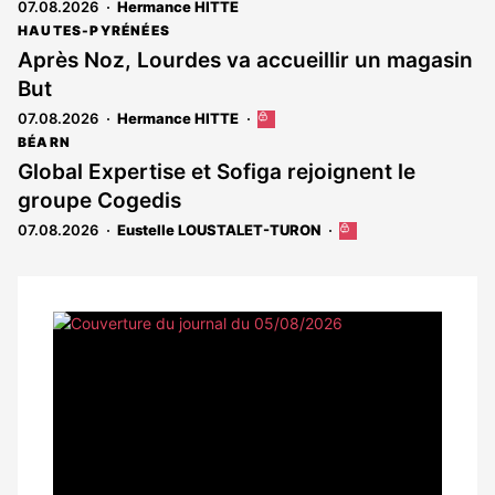
07.08.2026
Hermance HITTE
HAUTES-PYRÉNÉES
Après Noz, Lourdes va accueillir un magasin
But
07.08.2026
Hermance HITTE
Cet
article
BÉARN
est
Global Expertise et Sofiga rejoignent le
réservé
groupe Cogedis
aux
abonnés
07.08.2026
Eustelle LOUSTALET-TURON
Cet
article
est
réservé
aux
Notre
abonnés
dernier
magazine