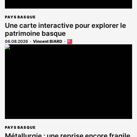
PAYS BASQUE
Une carte interactive pour explorer le
patrimoine basque
06.08.2026
Vincent BIARD
Cet
article
est
réservé
aux
abonnés
PAYS BASQUE
Métallurgie : une reprise encore fragile