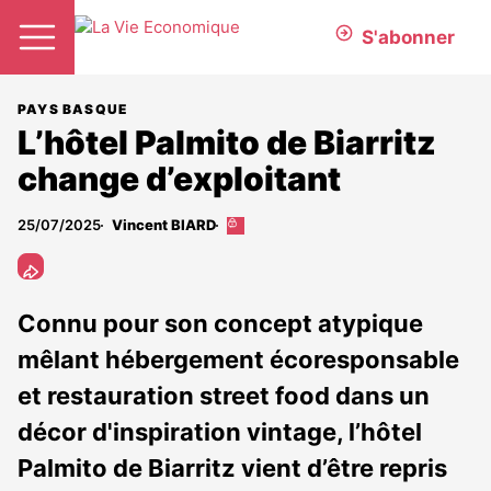
S'abonner
PAYS BASQUE
L’hôtel Palmito de Biarritz
change d’exploitant
25/07/2025
Vincent BIARD
Cet
article
est
réservé
aux
Connu pour son concept atypique
abonnés
mêlant hébergement écoresponsable
et restauration street food dans un
décor d'inspiration vintage, l’hôtel
Palmito de Biarritz vient d’être repris