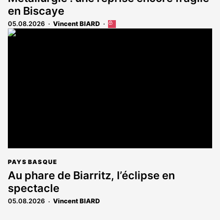
en Biscaye
05.08.2026
Vincent BIARD
Cet
article
est
réservé
aux
abonnés
PAYS BASQUE
Au phare de Biarritz, l’éclipse en
spectacle
05.08.2026
Vincent BIARD