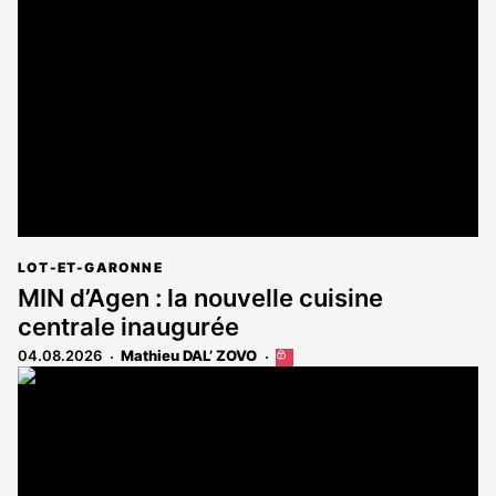
réservé
aux
abonnés
LOT-ET-GARONNE
MIN d’Agen : la nouvelle cuisine
centrale inaugurée
04.08.2026
Mathieu DAL’ ZOVO
Cet
article
est
réservé
aux
abonnés