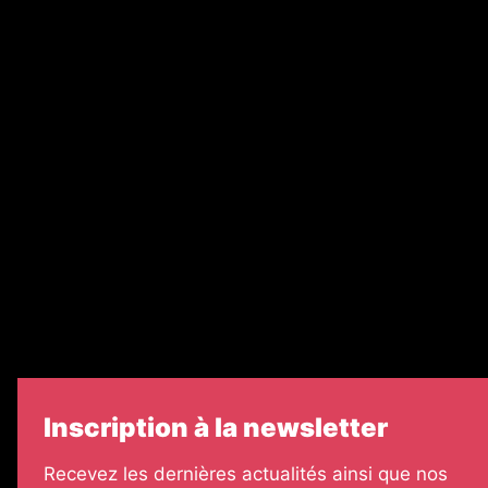
Nos magazines
Ventes aux enchères & opportunités
Recrutement
Nos partenaires
Legal Medias
Échos Judiciaires Girondins
7 Jours
Informateur Judiciaire
Les Annonces Landaises
Inscription à la newsletter
Recevez les dernières actualités ainsi que nos