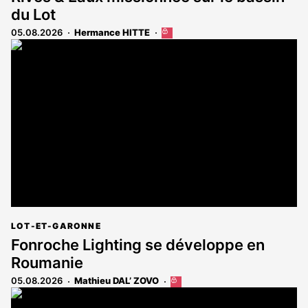
du Lot
05.08.2026
Hermance HITTE
Cet
article
est
réservé
aux
abonnés
LOT-ET-GARONNE
Fonroche Lighting se développe en
Roumanie
05.08.2026
Mathieu DAL’ ZOVO
Cet
article
est