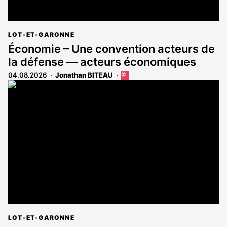
LOT-ET-GARONNE
Économie – Une convention acteurs de
la défense — acteurs économiques
04.08.2026
Jonathan BITEAU
Cet
article
est
réservé
aux
abonnés
LOT-ET-GARONNE