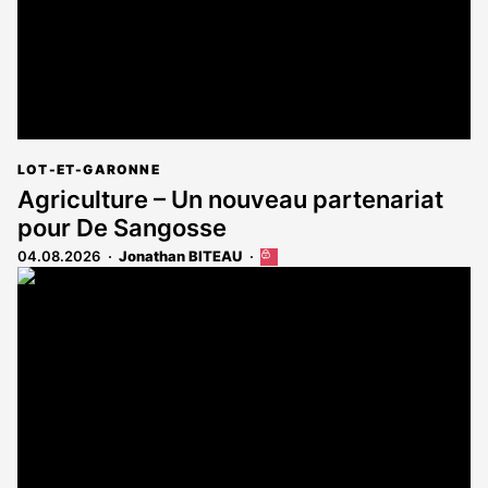
LOT-ET-GARONNE
Agriculture – Un nouveau partenariat
pour De Sangosse
04.08.2026
Jonathan BITEAU
Cet
article
est
réservé
aux
abonnés