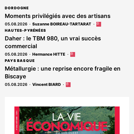
DORDOGNE
Moments privilégiés avec des artisans
05.08.2026
Suzanne BOIREAU-TARTARAT
Cet
article
HAUTES-PYRÉNÉES
est
Daher : le TBM 980, un vrai succès
réservé
commercial
aux
abonnés
05.08.2026
Hermance HITTE
Cet
article
PAYS BASQUE
est
Métallurgie : une reprise encore fragile en
réservé
Biscaye
aux
abonnés
05.08.2026
Vincent BIARD
Cet
article
est
réservé
aux
Notre
abonnés
dernier
magazine