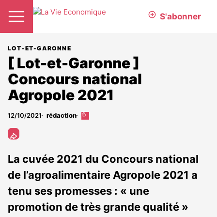
S'abonner
LOT-ET-GARONNE
[ Lot-et-Garonne ]
Concours national
Agropole 2021
12/10/2021
rédaction
Cet
article
est
réservé
aux
La cuvée 2021 du Concours national
abonnés
de l’agroalimentaire Agropole 2021 a
tenu ses promesses : « une
promotion de très grande qualité »