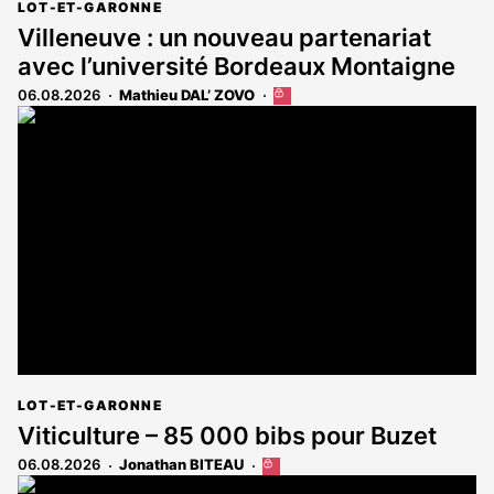
LOT-ET-GARONNE
Villeneuve : un nouveau partenariat
avec l’université Bordeaux Montaigne
06.08.2026
Mathieu DAL’ ZOVO
Cet
article
est
réservé
aux
abonnés
LOT-ET-GARONNE
Viticulture – 85 000 bibs pour Buzet
06.08.2026
Jonathan BITEAU
Cet
article