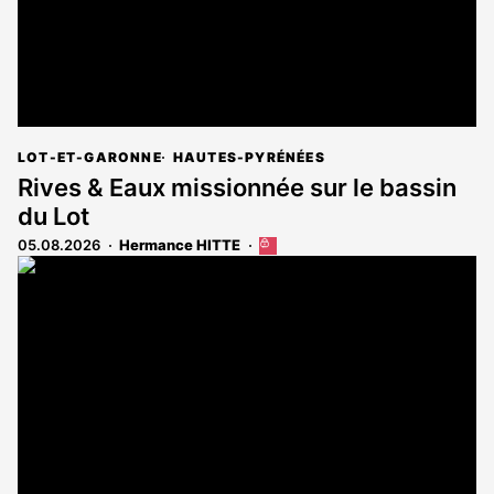
LOT-ET-GARONNE
HAUTES-PYRÉNÉES
Rives & Eaux missionnée sur le bassin
du Lot
05.08.2026
Hermance HITTE
Cet
article
est
réservé
aux
abonnés