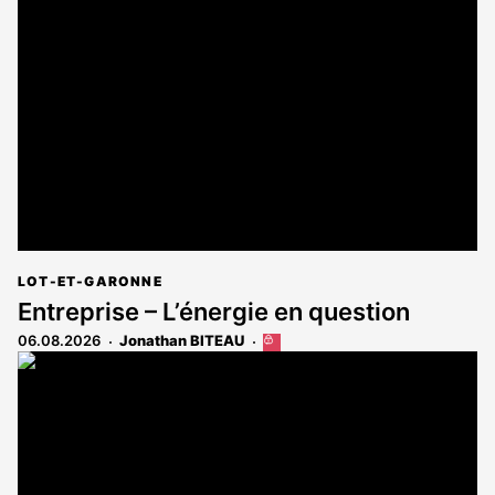
est
réservé
aux
abonnés
LOT-ET-GARONNE
Entreprise – L’énergie en question
06.08.2026
Jonathan BITEAU
Cet
article
est
réservé
aux
abonnés