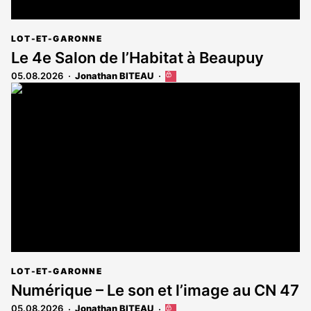
LOT-ET-GARONNE
Le 4e Salon de l’Habitat à Beaupuy
05.08.2026
Jonathan BITEAU
Cet
article
est
réservé
aux
abonnés
LOT-ET-GARONNE
Numérique – Le son et l’image au CN 47
05.08.2026
Jonathan BITEAU
Cet