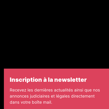
Recrutement
Nos partenaires
Legal Medias
Échos Judiciaires Girondins
7 Jours
Informateur Judiciaire
Les Annonces Landaises
Inscription à la newsletter
Recevez les dernières actualités ainsi que nos
annonces judiciaires et légales directement
dans votre boîte mail.