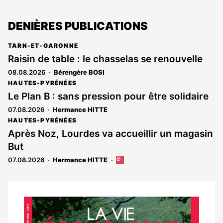
DENIÈRES PUBLICATIONS
TARN-ET-GARONNE
Raisin de table : le chasselas se renouvelle
08.08.2026
Bérengère BOSI
HAUTES-PYRÉNÉES
Le Plan B : sans pression pour être solidaire
07.08.2026
Hermance HITTE
HAUTES-PYRÉNÉES
Après Noz, Lourdes va accueillir un magasin
But
07.08.2026
Hermance HITTE
Cet
article
est
réservé
aux
Notre
abonnés
dernier