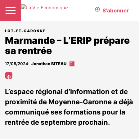
S'abonner
LOT-ET-GARONNE
Marmande – L’ERIP prépare
sa rentrée
17/08/2024
Jonathan BITEAU
Cet
article
est
réservé
aux
L’espace régional d’information et de
abonnés
proximité de Moyenne-Garonne a déjà
communiqué ses formations pour la
rentrée de septembre prochain.