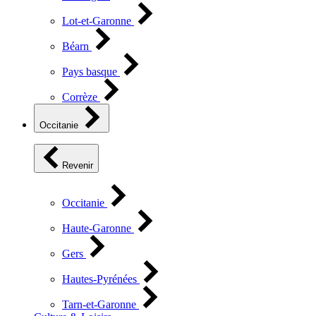
Lot-et-Garonne
Béarn
Pays basque
Corrèze
Occitanie
Revenir
Occitanie
Haute-Garonne
Gers
Hautes-Pyrénées
Tarn-et-Garonne