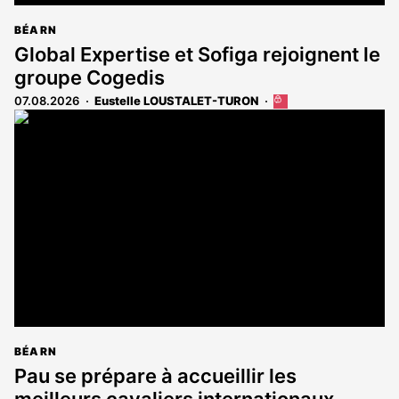
BÉARN
Global Expertise et Sofiga rejoignent le
groupe Cogedis
07.08.2026
Eustelle LOUSTALET-TURON
Cet
article
est
réservé
aux
abonnés
BÉARN
Pau se prépare à accueillir les