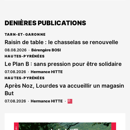
DENIÈRES PUBLICATIONS
TARN-ET-GARONNE
Raisin de table : le chasselas se renouvelle
08.08.2026
Bérengère BOSI
HAUTES-PYRÉNÉES
Le Plan B : sans pression pour être solidaire
07.08.2026
Hermance HITTE
HAUTES-PYRÉNÉES
Après Noz, Lourdes va accueillir un magasin
But
07.08.2026
Hermance HITTE
Cet
article
est
réservé
aux
Notre
abonnés