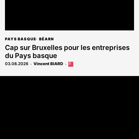
PAYS BASQUE
BÉARN
Cap sur Bruxelles pour les entreprises
du Pays basque
03.08.2026
Vincent BIARD
Cet
article
est
Coordonnées
réservé
aux
108 rue Fondaudège - CS71900
abonnés
33081 Bordeaux Cedex
Tél. 05 56 81 17 32