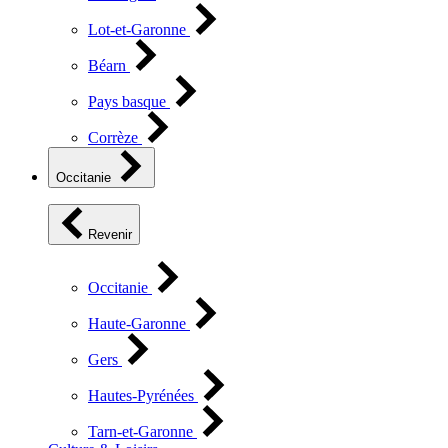
Lot-et-Garonne
Béarn
Pays basque
Corrèze
Occitanie
Revenir
Occitanie
Haute-Garonne
Gers
Hautes-Pyrénées
Tarn-et-Garonne