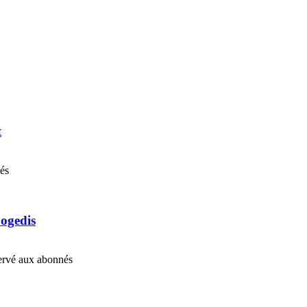
t
nés
Cogedis
éservé aux abonnés