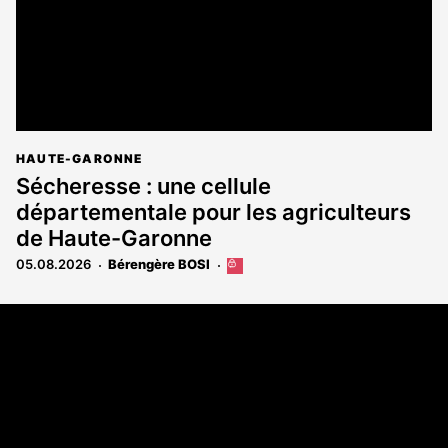
HAUTE-GARONNE
Sécheresse : une cellule
départementale pour les agriculteurs
de Haute-Garonne
05.08.2026
Bérengère BOSI
Cet
article
est
Coordonnées
réservé
aux
108 rue Fondaudège - CS71900
abonnés
33081 Bordeaux Cedex
Tél. 05 56 81 17 32