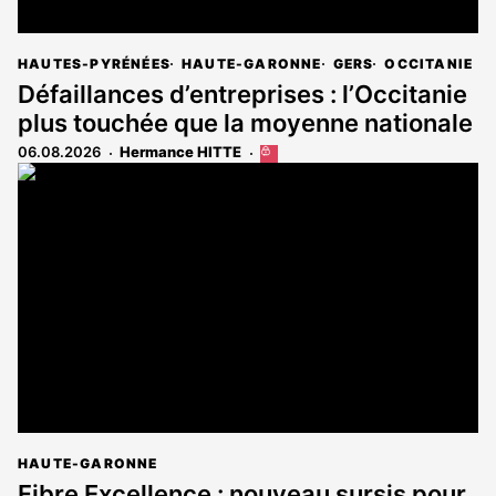
HAUTES-PYRÉNÉES
HAUTE-GARONNE
GERS
OCCITANIE
Défaillances d’entreprises : l’Occitanie
plus touchée que la moyenne nationale
06.08.2026
Hermance HITTE
Cet
article
est
réservé
aux
abonnés
HAUTE-GARONNE
Fibre Excellence : nouveau sursis pour