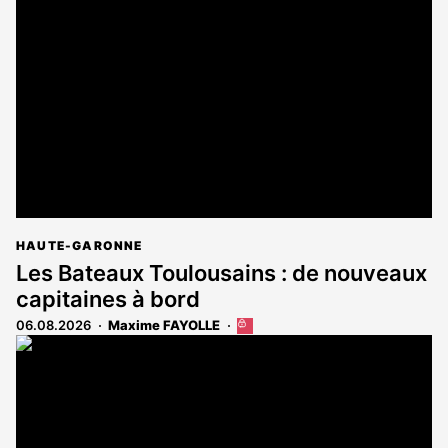
HAUTE-GARONNE
Les Bateaux Toulousains : de nouveaux
capitaines à bord
06.08.2026
Maxime FAYOLLE
Cet
article
est
réservé
aux
abonnés