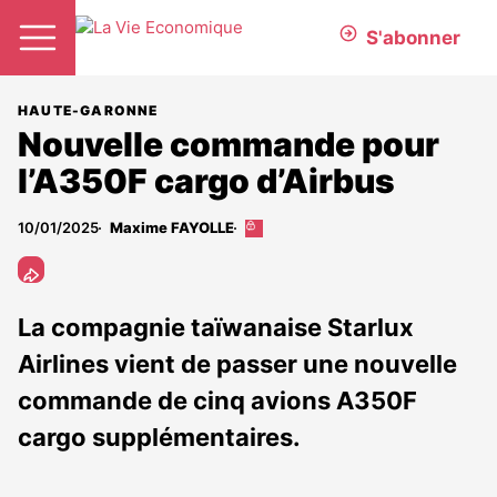
S'abonner
HAUTE-GARONNE
Nouvelle commande pour
l’A350F cargo d’Airbus
10/01/2025
Maxime FAYOLLE
Cet
article
est
réservé
aux
La compagnie taïwanaise Starlux
abonnés
Airlines vient de passer une nouvelle
commande de cinq avions A350F
cargo supplémentaires.