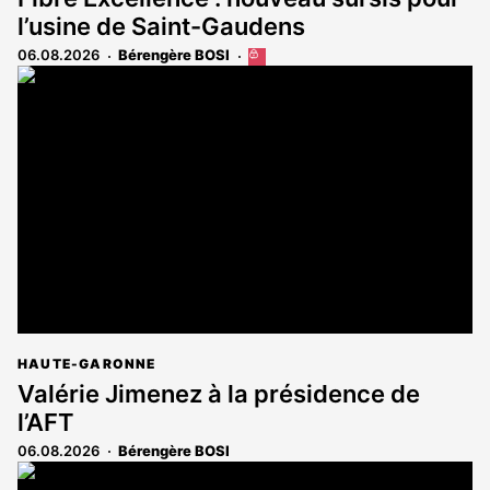
l’usine de Saint-Gaudens
06.08.2026
Bérengère BOSI
Cet
article
est
réservé
aux
abonnés
HAUTE-GARONNE
Valérie Jimenez à la présidence de
l’AFT
06.08.2026
Bérengère BOSI