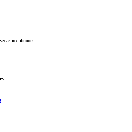
réservé aux abonnés
nés
e
s