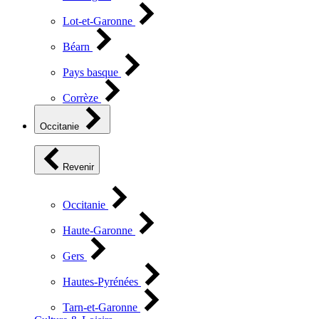
Lot-et-Garonne
Béarn
Pays basque
Corrèze
Occitanie
Revenir
Occitanie
Haute-Garonne
Gers
Hautes-Pyrénées
Tarn-et-Garonne