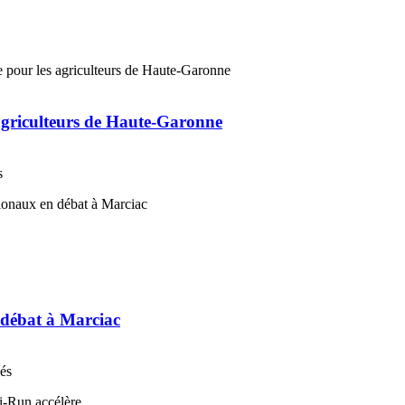
 agriculteurs de Haute-Garonne
s
n débat à Marciac
nés