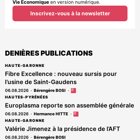
Vie Économique
en version numérique.
Inscrivez-vous à la newsletter
DENIÈRES PUBLICATIONS
HAUTE-GARONNE
Fibre Excellence : nouveau sursis pour
l’usine de Saint-Gaudens
06.08.2026
Bérengère BOSI
Cet
article
HAUTES-PYRÉNÉES
est
Europlasma reporte son assemblée générale
réservé
06.08.2026
Hermance HITTE
Cet
aux
article
abonnés
HAUTE-GARONNE
est
Valérie Jimenez à la présidence de l’AFT
réservé
06.08.2026
Bérengère BOSI
aux