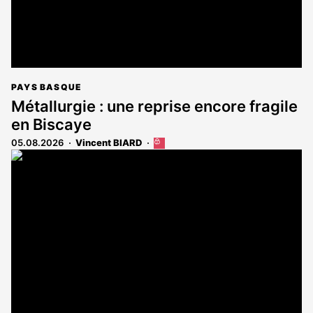
PAYS BASQUE
Métallurgie : une reprise encore fragile
en Biscaye
05.08.2026
Vincent BIARD
Cet
article
est
réservé
aux
abonnés