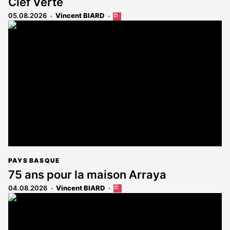
Clef Verte
05.08.2026
Vincent BIARD
Cet
article
est
réservé
aux
abonnés
PAYS BASQUE
75 ans pour la maison Arraya
04.08.2026
Vincent BIARD
Cet
article
est
réservé
aux