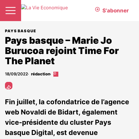
S'abonner
PAYS BASQUE
Pays basque – Marie Jo
Burucoa rejoint Time For
The Planet
18/09/2022
rédaction
Cet
article
est
réservé
aux
Fin juillet, la cofondatrice de l’agence
abonnés
web Novaldi de Bidart, également
vice-présidente du cluster Pays
basque Digital, est devenue