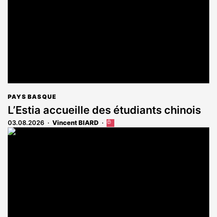
abonnés
PAYS BASQUE
L’Estia accueille des étudiants chinois
03.08.2026
Vincent BIARD
Cet
article
est
réservé
aux
abonnés