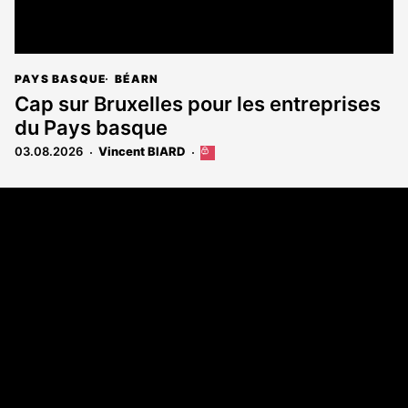
PAYS BASQUE
BÉARN
Cap sur Bruxelles pour les entreprises
du Pays basque
03.08.2026
Vincent BIARD
Cet
article
est
Coordonnées
réservé
aux
108 rue Fondaudège - CS71900
abonnés
33081 Bordeaux Cedex
Tél. 05 56 81 17 32
A propos