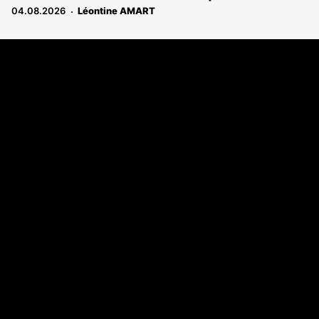
04.08.2026
Léontine AMART
Coordonnées
108 rue Fondaudège - CS71900
33081 Bordeaux Cedex
Tél. 05 56 81 17 32
A propos
Qui sommes-nous
Contact
Annonces légales
Abonnement
Nos magazines