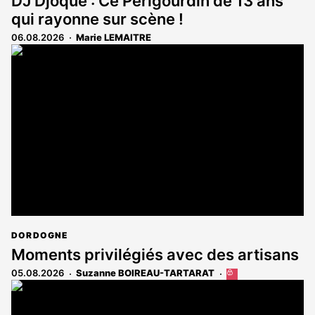
DJ Djoque : Ce Périgourdin de 13 ans
qui rayonne sur scène !
06.08.2026
Marie LEMAITRE
DORDOGNE
Moments privilégiés avec des artisans
05.08.2026
Suzanne BOIREAU-TARTARAT
Cet
article
est
réservé