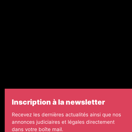
Ventes aux enchères & opportunités
Recrutement
Nos partenaires
Legal Medias
Échos Judiciaires Girondins
7 Jours
Informateur Judiciaire
Les Annonces Landaises
Inscription à la newsletter
Recevez les dernières actualités ainsi que nos
annonces judiciaires et légales directement
dans votre boîte mail.