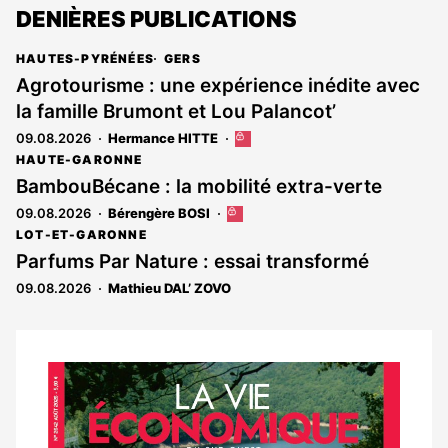
DENIÈRES PUBLICATIONS
HAUTES-PYRÉNÉES
GERS
Agrotourisme : une expérience inédite avec
la famille Brumont et Lou Palancot’
09.08.2026
Hermance HITTE
Cet
article
HAUTE-GARONNE
est
BambouBécane : la mobilité extra-verte
réservé
09.08.2026
Bérengère BOSI
Cet
aux
article
abonnés
LOT-ET-GARONNE
est
Parfums Par Nature : essai transformé
réservé
09.08.2026
Mathieu DAL’ ZOVO
aux
abonnés
Notre
dernier
magazine