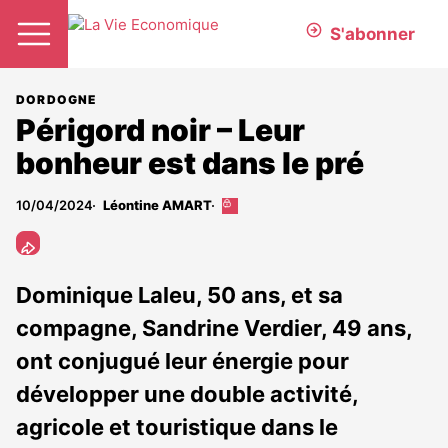
S'abonner
DORDOGNE
Périgord noir – Leur
bonheur est dans le pré
10/04/2024
Léontine AMART
Cet
article
est
réservé
aux
Dominique Laleu, 50 ans, et sa
abonnés
compagne, Sandrine Verdier, 49 ans,
ont conjugué leur énergie pour
développer une double activité,
agricole et touristique dans le