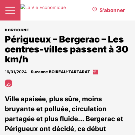
S'abonner
DORDOGNE
Périgueux – Bergerac – Les
centres-villes passent à 30
km/h
16/01/2024
Suzanne BOIREAU-TARTARAT
Cet
article
est
réservé
aux
Ville apaisée, plus sûre, moins
abonnés
bruyante et polluée, circulation
partagée et plus fluide... Bergerac et
Périgueux ont décidé, ce début