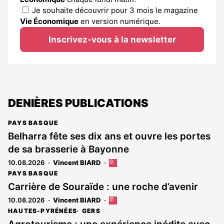
Je souhaite découvrir pour 3 mois le magazine
Vie Économique
en version numérique.
Inscrivez-vous à la newsletter
DENIÈRES PUBLICATIONS
PAYS BASQUE
Belharra fête ses dix ans et ouvre les portes
de sa brasserie à Bayonne
10.08.2026
Vincent BIARD
Cet
article
PAYS BASQUE
est
Carrière de Souraïde : une roche d’avenir
réservé
10.08.2026
Vincent BIARD
Cet
aux
article
abonnés
HAUTES-PYRÉNÉES
GERS
est