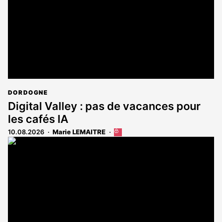
DORDOGNE
Digital Valley : pas de vacances pour
les cafés IA
10.08.2026
Marie LEMAITRE
Cet
article
est
réservé
aux
abonnés