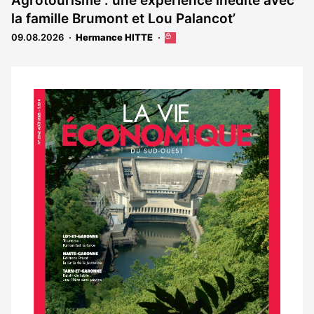
Agrotourisme : une expérience inédite avec
réservé
la famille Brumont et Lou Palancot’
aux
abonnés
09.08.2026
Hermance HITTE
Cet
article
est
réservé
aux
Notre
abonnés
dernier
magazine