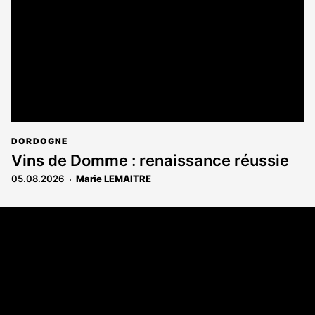
DORDOGNE
Vins de Domme : renaissance réussie
05.08.2026
Marie LEMAITRE
Coordonnées
108 rue Fondaudège - CS71900
33081 Bordeaux Cedex
Tél. 05 56 81 17 32