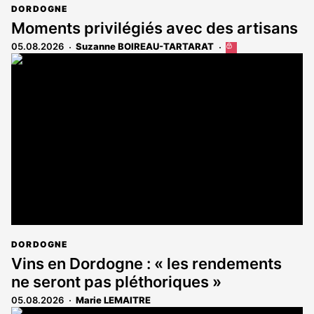
DORDOGNE
Moments privilégiés avec des artisans
05.08.2026
Suzanne BOIREAU-TARTARAT
Cet
article
est
réservé
aux
abonnés
DORDOGNE
Vins en Dordogne : « les rendements
ne seront pas pléthoriques »
05.08.2026
Marie LEMAITRE