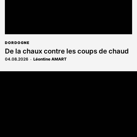
DORDOGNE
De la chaux contre les coups de chaud
04.08.2026
Léontine AMART
Coordonnées
108 rue Fondaudège - CS71900
33081 Bordeaux Cedex
Tél. 05 56 81 17 32
A propos