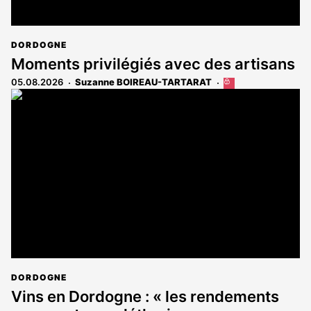
DORDOGNE
Moments privilégiés avec des artisans
05.08.2026
Suzanne BOIREAU-TARTARAT
Cet
article
est
réservé
aux
abonnés
DORDOGNE
Vins en Dordogne : « les rendements