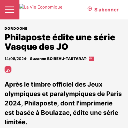
S'abonner
DORDOGNE
Philaposte édite une série
Vasque des JO
14/08/2024
Suzanne BOIREAU-TARTARAT
Cet
article
est
réservé
aux
Après le timbre officiel des Jeux
abonnés
olympiques et paralympiques de Paris
2024, Philaposte, dont l'imprimerie
est basée à Boulazac, édite une série
limitée.